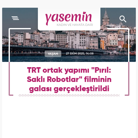
YAŞAM
27 EKİM 2025, 14:08
TRT ortak yapımı "Pırıl:
Saklı Robotlar" filminin
galası gerçekleştirildi