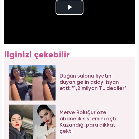
ilginizi çekebilir
Düğün salonu fiyatını
duyan gelin adayı isyan
etti: "1,2 milyon TL dediler"
Merve Boluğur özel
abonelik sistemini açtı!
Kazandığı para dikkat
çekti