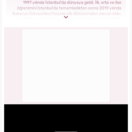
1997 yılında İstanbul'da dünyaya geldi. İlk, orta ve lise
öğrenimini İstanbul'da tamamladıktan sonra 2019 yılında
Sakarya Üniversitesi Gazetecilik Bölümü'nden mezun oldu.
2018 yılında Hürriyet Gazetesi ve 2019 yılında TRT'de
stajlarını tamamladı. 2021 yılından itibaren Kanal 7 Medya
Grubu bünyesinde yer alan Yasemin.com'da İçerik Editörü
olarak görev yapmaktadır.