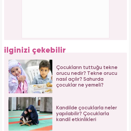
Tüm dünyada süper besin ilan edildi! Çöpe
atılan yaprakların faydası şaşırttı
Serenay Sarıkaya, Feyza Civelek ve Blok3
dahil 8 kişinin uyuşturucu test sonucu belli
oldu!