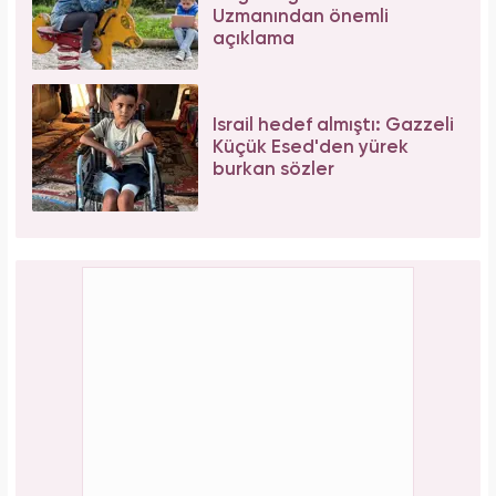
Bağcılar'da 06.06.2026 yoğunluğu: 54 çift
"Evet" demek için sıraya girdi!
Forbes Iconoclast 50 listesi açıklandı: Taylor