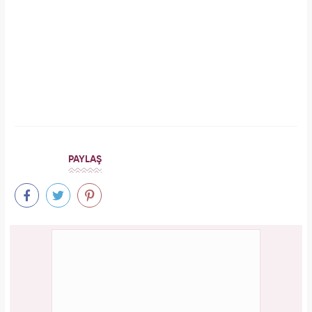
Aşil tendonu kopmuştu! Cengiz Bozkurt son
durumunu paylaştı