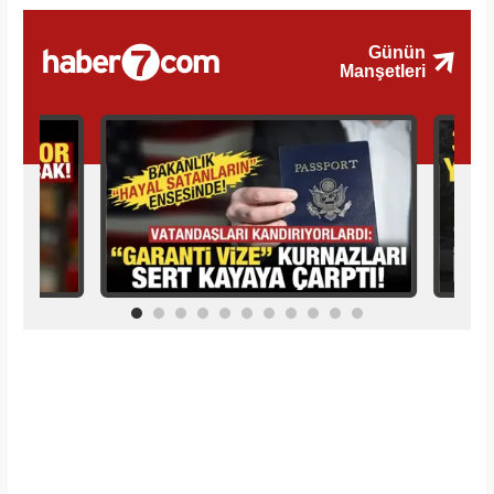
İlginizi Çekebilir
Makroo