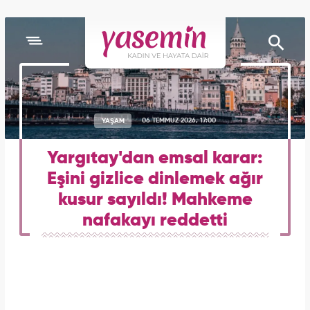
YAŞAM
06 TEMMUZ 2026, 17:00
Yargıtay'dan emsal karar:
Eşini gizlice dinlemek ağır
kusur sayıldı! Mahkeme
nafakayı reddetti