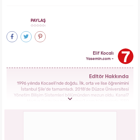
PAYLAŞ
Elif Kocalı
Yasemin.com -
Editör Hakkında
1996 yılında Kocaeli’nde doğdu. İlk, orta ve lise öğrenimini
İstanbul Şile'de tamamladı. 2018’de Düzce Üniversitesi
Yönetim Bilişim Sistemleri bölümünden mezun oldu. Kanal7
Medya Grubu’na bağlı Haber7.com bünyesinde ‘SEO
Editörü’ unvanıyla görev yapmaktadır.