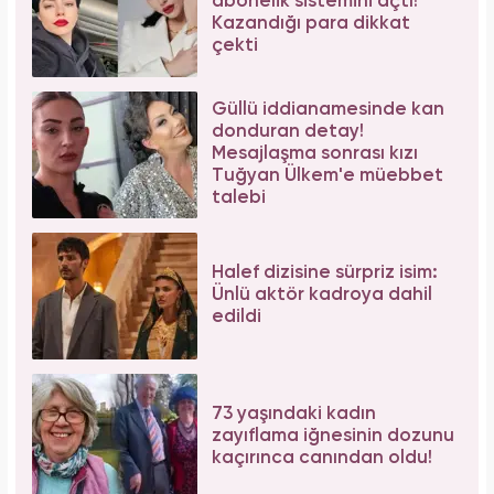
abonelik sistemini açtı!
Kazandığı para dikkat
çekti
Güllü iddianamesinde kan
donduran detay!
Mesajlaşma sonrası kızı
Tuğyan Ülkem'e müebbet
talebi
Halef dizisine sürpriz isim:
Ünlü aktör kadroya dahil
edildi
73 yaşındaki kadın
zayıflama iğnesinin dozunu
kaçırınca canından oldu!