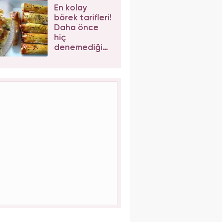
baklava tarifi
En kolay
börek tarifleri!
Daha önce
hiç
denemediğiniz
enfes börek
tarifleri