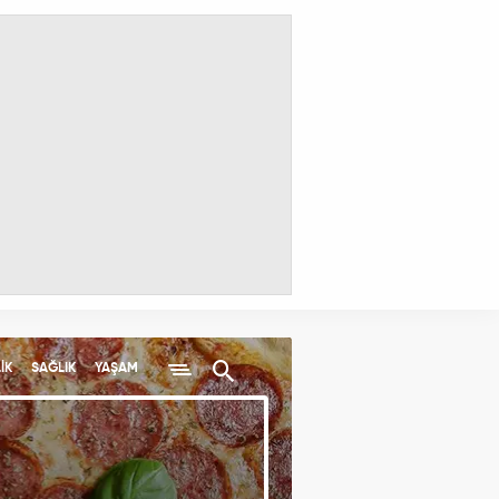
İK
SAĞLIK
YAŞAM