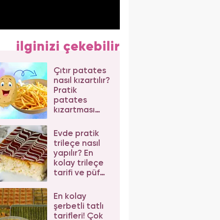
ilginizi çekebilir
Çıtır patates
nasıl kızartılır?
Pratik
patates
kızartması
tarifi
Evde pratik
trileçe nasıl
yapılır? En
kolay trileçe
tarifi ve püf
noktaları
En kolay
şerbetli tatlı
tarifleri! Çok