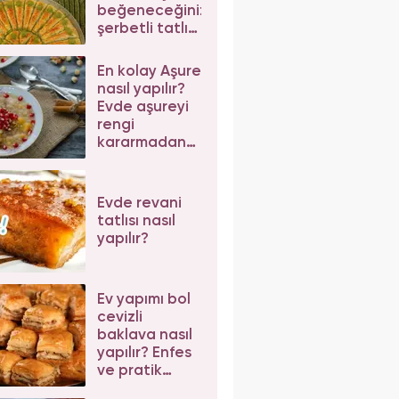
beğeneceğiniz
şerbetli tatlı
tarifleri
En kolay Aşure
nasıl yapılır?
Evde aşureyi
rengi
kararmadan
pişirmenin püf
noktaları
Evde revani
tatlısı nasıl
yapılır?
Ev yapımı bol
cevizli
baklava nasıl
yapılır? Enfes
ve pratik
cevizli