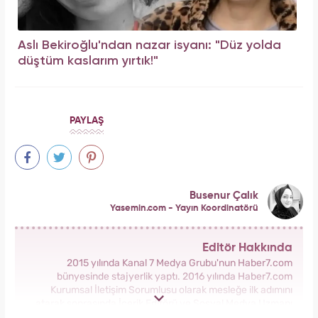
Aslı Bekiroğlu'ndan nazar isyanı: "Düz yolda
düştüm kaslarım yırtık!"
PAYLAŞ
Busenur Çalık
Yasemin.com - Yayın Koordinatörü
Editör Hakkında
2015 yılında Kanal 7 Medya Grubu'nun Haber7.com
bünyesinde stajyerlik yaptı. 2016 yılında Haber7.com
Kurumsal İletişim Sorumlusu olarak mesleğe ilk adımını
atarak sonrasında İçerik Editörü ve Sosyal Medya Uzmanı
olarak görev aldı. 2018 yılında yeni kurulan Yasemin.com