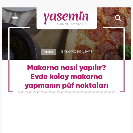
YEMEK
19 TEMMUZ 2024, 16:43
Makarna nasıl yapılır?
Evde kolay makarna
yapmanın püf noktaları