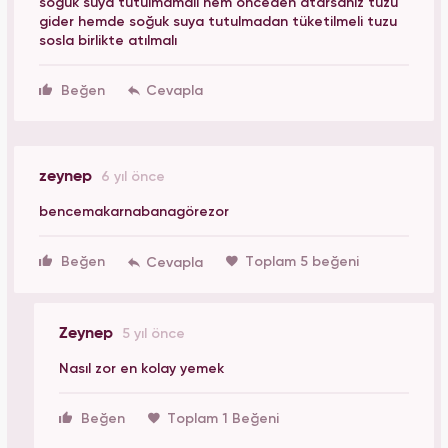
soguk suya tutulmamalı hem önceden atarsanız tuzu
gider hemde soğuk suya tutulmadan tüketilmeli tuzu
sosla birlikte atılmalı
Beğen
zeynep
6 yıl önce
bencemakarnabanagörezor
Beğen
Toplam 5 beğeni
Zeynep
5 yıl önce
Nasıl zor en kolay yemek
Beğen
Toplam 1 Beğeni