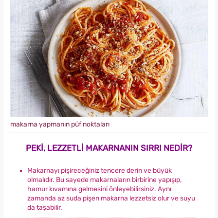
makarna yapmanın püf noktaları
PEKİ, LEZZETLİ MAKARNANIN SIRRI NEDİR?
Makarnayı pişireceğiniz tencere derin ve büyük
olmalıdır. Bu sayede makarnaların birbirine yapışıp,
hamur kıvamına gelmesini önleyebilirsiniz. Aynı
zamanda az suda pişen makarna lezzetsiz olur ve suyu
da taşabilir.