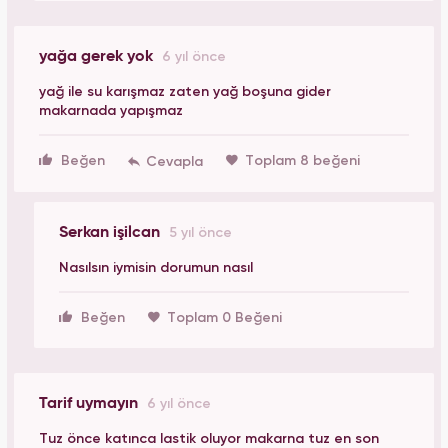
yağa gerek yok
6 yıl önce
yağ ile su karışmaz zaten yağ boşuna gider
makarnada yapışmaz
Beğen
Toplam 8 beğeni
Serkan işilcan
5 yıl önce
Nasılsın iymisin dorumun nasıl
Beğen
Toplam 0 Beğeni
Tarif uymayın
6 yıl önce
Tuz önce katınca lastik oluyor makarna tuz en son