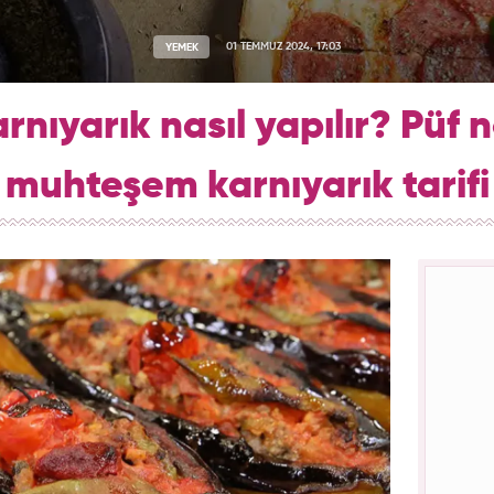
YEMEK
01 TEMMUZ 2024, 17:03
rnıyarık nasıl yapılır? Püf 
muhteşem karnıyarık tarifi