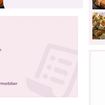
n
ırmızıbiber