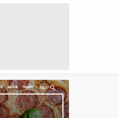
İK
SAĞLIK
YAŞAM