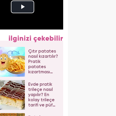
ilginizi çekebilir
Çıtır patates
nasıl kızartılır?
Pratik
patates
kızartması
tarifi
Evde pratik
trileçe nasıl
yapılır? En
kolay trileçe
tarifi ve püf
noktaları