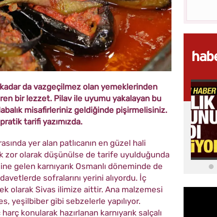
o kadar da vazgeçilmez olan yemeklerinden
iren bir lezzet. Pilav ile uyumu yakalayan bu
lık misafirleriniz geldiğinde pişirmelisiniz.
 pratik tarifi yazımızda.
rasında yer alan patlıcanın en güzel hali
ok zor olarak düşünülse de tarife uyulduğunda
line gelen karnıyarık Osmanlı döneminde de
davetlerde sofralarını yerini alıyordu. İç
k olarak Sivas ilimize aittir. Ana malzemesi
s, yeşilbiber gibi sebzelerle yapılıyor.
ç harç konularak hazırlanan karnıyarık salçalı