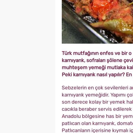
Türk mutfağının enfes ve bir 
karnıyarık, sofraları şölene çev
muhteşem yemeği mutlaka kalaba
Peki karnıyarık nasıl yapılır? En
Sebzelerin en çok sevilenleri a
karnıyarık yemeğidir. Yapımı ç
son derece kolay bir yemek ha
cacıkla beraber servis edilerek 
Anadolu bölgesine has bir yeme
patlıcan olan karnıyarık, domate
Patlıcanların içerisine kıymalı i