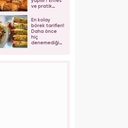
yapılır? Enfes
ve pratik
cevizli
baklava tarifi
En kolay
börek tarifleri!
Daha önce
hiç
denemediğiniz
enfes börek
tarifleri