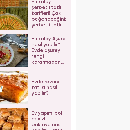
En kolay
şerbetli tatlı
tarifleri! Çok
beğeneceğiniz
şerbetli tatlı
tarifleri
En kolay Aşure
nasıl yapılır?
Evde aşureyi
rengi
kararmadan
pişirmenin püf
noktaları
Evde revani
tatlısı nasıl
yapılır?
Ev yapımı bol
cevizli
baklava nasıl