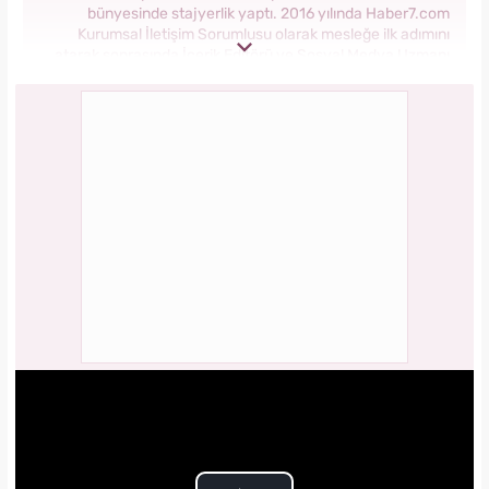
bünyesinde stajyerlik yaptı. 2016 yılında Haber7.com
Kurumsal İletişim Sorumlusu olarak mesleğe ilk adımını
atarak sonrasında İçerik Editörü ve Sosyal Medya Uzmanı
olarak görev aldı. 2018 yılında yeni kurulan Yasemin.com
Kadın Sitesinde önce Haber Editörü sonrasında Haber Şefi
olarak görev yaptı. 2021 yılında Yasemin.com'un Yayın
Koordinatörü ve İçerik Sorumluluğu unvanını alarak
çalışmalarına devam ediyor.