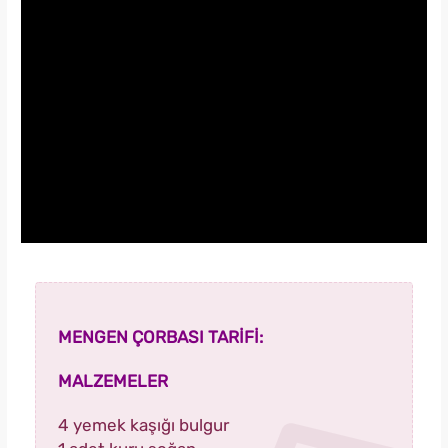
MENGEN ÇORBASI TARİFİ:
MALZEMELER
4 yemek kaşığı bulgur