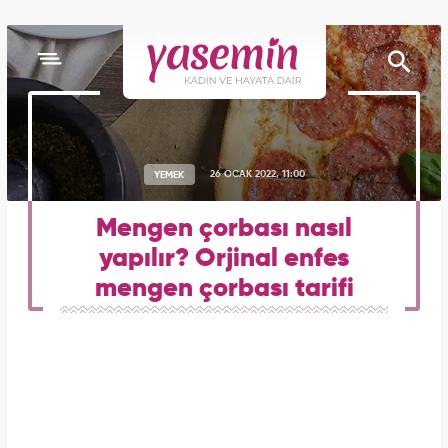
YEMEK
26 OCAK 2022, 11:00
Mengen çorbası nasıl
yapılır? Orjinal enfes
mengen çorbası tarifi