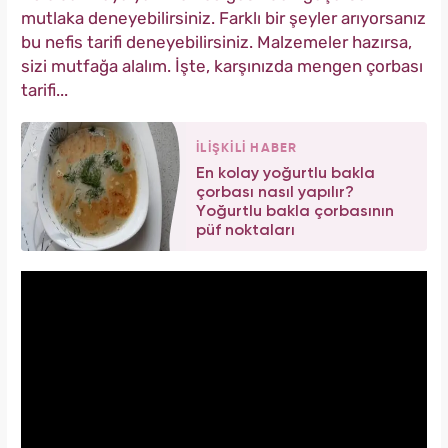
mutlaka deneyebilirsiniz. Farklı bir şeyler arıyorsanız
bu nefis tarifi deneyebilirsiniz. Malzemeler hazırsa,
sizi mutfağa alalım. İşte, karşınızda mengen çorbası
tarifi...
İLİŞKİLİ HABER
En kolay yoğurtlu bakla
çorbası nasıl yapılır?
Yoğurtlu bakla çorbasının
püf noktaları