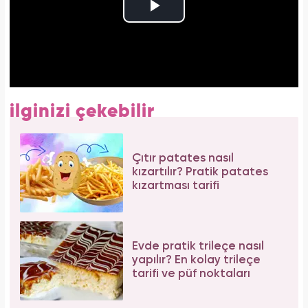
ilginizi çekebilir
Çıtır patates nasıl
kızartılır? Pratik patates
kızartması tarifi
Evde pratik trileçe nasıl
yapılır? En kolay trileçe
tarifi ve püf noktaları