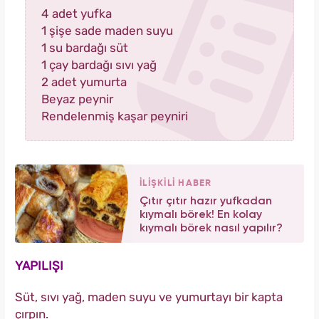
4 adet yufka
1 şişe sade maden suyu
1 su bardağı süt
1 çay bardağı sıvı yağ
2 adet yumurta
Beyaz peynir
Rendelenmiş kaşar peyniri
İLİŞKİLİ HABER
Çıtır çıtır hazır yufkadan
kıymalı börek! En kolay
kıymalı börek nasıl yapılır?
YAPILIŞI
Süt, sıvı yağ, maden suyu ve yumurtayı bir kapta
çırpın.