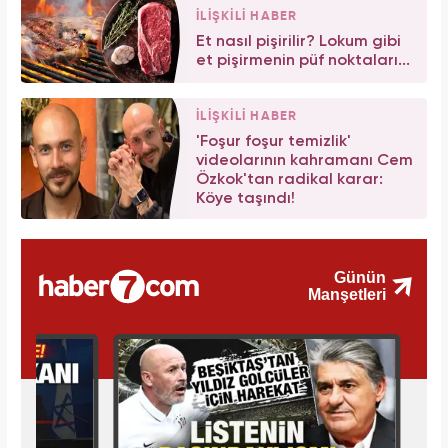
İLİŞKİLİ HABER
Et nasıl pişirilir? Lokum gibi
et pişirmenin püf noktaları...
İLİŞKİLİ HABER
'Foşur foşur temizlik'
videolarının kahramanı Cem
Özkok'tan radikal karar:
Köye taşındı!