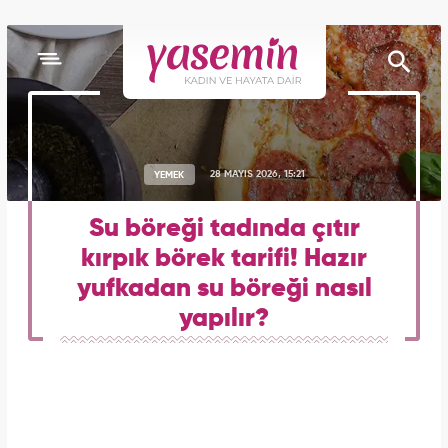
YEMEK
28 MAYIS 2026, 15:21
Su böreği tadında çıtır
kırpık börek tarifi! Hazır
yufkadan su böreği nasıl
yapılır?