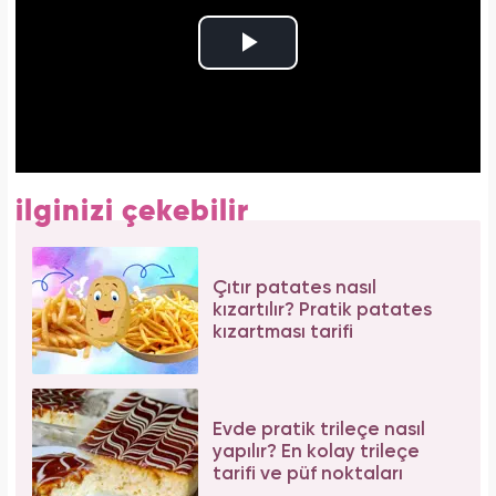
ilginizi çekebilir
Çıtır patates nasıl
kızartılır? Pratik patates
kızartması tarifi
Evde pratik trileçe nasıl
yapılır? En kolay trileçe
tarifi ve püf noktaları