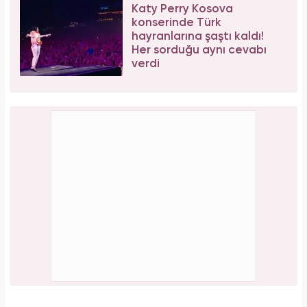
Bağcılar'da 06.06.2026 yoğunluğu: 54 çift
"Evet" demek için sıraya girdi!
PAYLAŞ
Gülşah Kerimoğlu
Yasemin.com - Şef Editör
Editör Hakkında
Üsküdar Üniversitesi Yeni Medya ve Gazetecilik