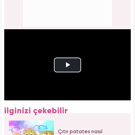
ilginizi çekebilir
Çıtır patates nasıl