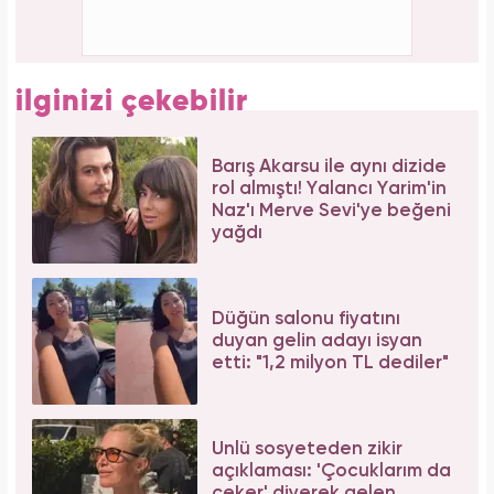
Aslı Bekiroğlu'ndan nazar isyanı: "Düz yolda
düştüm kaslarım yırtık!"
Bilim insanları hayret ediyor: Mimar Sinan'ın
depreme karşı geliştirdiği 5 dahice yöntem!