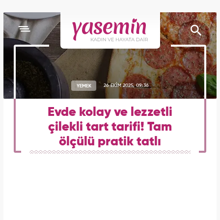
YEMEK
26 EKİM 2025, 09:36
Evde kolay ve lezzetli
çilekli tart tarifi! Tam
ölçülü pratik tatlı