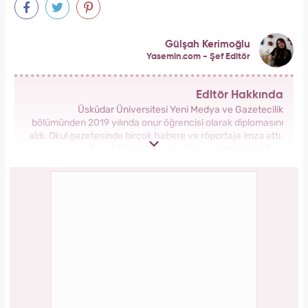
Forbes Iconoclast 50 listesi açıklandı: Taylor
Swift tarihin en zengin kadın müzisyeni oldu!