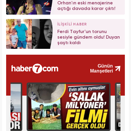
Orhan'ın eski menajerine
açtığı davada karar çıktı!
İLİŞKİLİ HABER
Ferdi Tayfur'un torunu
sesiyle gündem oldu! Duyan
şaştı kaldı