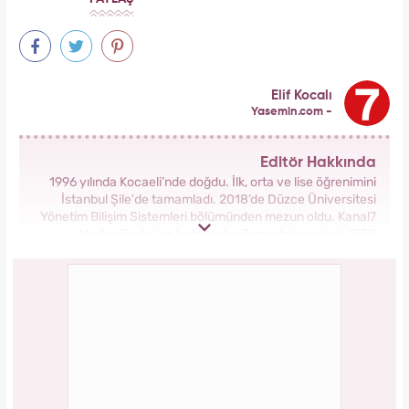
Elif Kocalı
Yasemin.com -
Editör Hakkında
1996 yılında Kocaeli’nde doğdu. İlk, orta ve lise öğrenimini
İstanbul Şile'de tamamladı. 2018’de Düzce Üniversitesi
Yönetim Bilişim Sistemleri bölümünden mezun oldu. Kanal7
Medya Grubu’na bağlı Haber7.com bünyesinde ‘SEO
Editörü’ unvanıyla görev yapmaktadır.