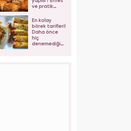
yapılır? Enfes
ve pratik
cevizli
baklava tarifi
En kolay
börek tarifleri!
Daha önce
hiç
denemediğiniz
enfes börek
tarifleri