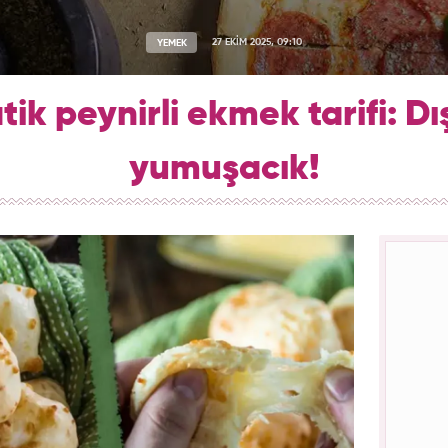
YEMEK
27 EKİM 2025, 09:10
ik peynirli ekmek tarifi: Dışı 
yumuşacık!