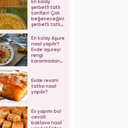
En kolay
şerbetli tatlı
tarifleri! Çok
beğeneceğiniz
şerbetli tatlı
tarifleri
En kolay Aşure
nasıl yapılır?
Evde aşureyi
rengi
kararmadan
pişirmenin püf
noktaları
Evde revani
tatlısı nasıl
yapılır?
Ev yapımı bol
cevizli
baklava nasıl