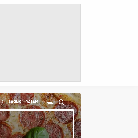
İK
SAĞLIK
YAŞAM