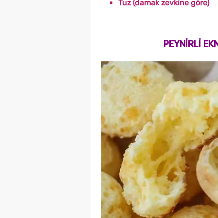
Tuz (damak zevkine göre)
PEYNİRLİ EK