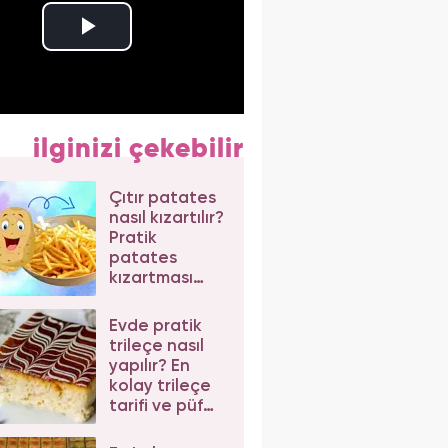
ilginizi çekebilir
Çıtır patates
nasıl kızartılır?
Pratik
patates
kızartması
tarifi
Evde pratik
trileçe nasıl
yapılır? En
kolay trileçe
tarifi ve püf
noktaları