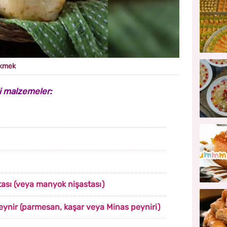
 ekmek
li malzemeler:
tası (veya manyok nişastası)
eynir (parmesan, kaşar veya Minas peyniri)