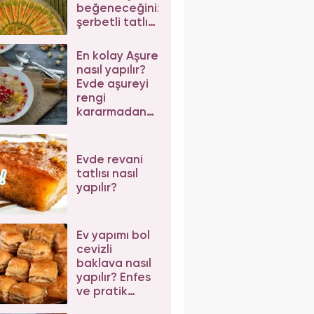
beğeneceğiniz
şerbetli tatlı
tarifleri
En kolay Aşure
nasıl yapılır?
Evde aşureyi
rengi
kararmadan
pişirmenin püf
noktaları
Evde revani
tatlısı nasıl
yapılır?
Ev yapımı bol
cevizli
baklava nasıl
yapılır? Enfes
ve pratik
cevizli