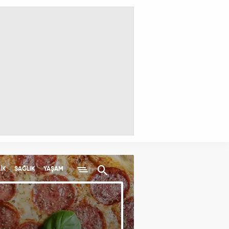
İK
SAĞLIK
YAŞAM