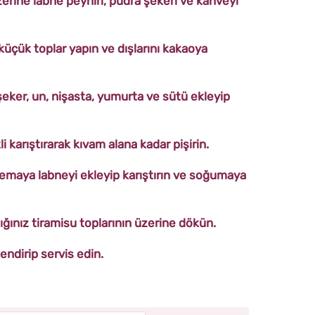
üzerine labne peyniri, pudra şekeri ve kahveyi
küçük toplar yapın ve dışlarını kakaoya
şeker, un, nişasta, yumurta ve sütü ekleyip
i karıştırarak kıvam alana kadar pişirin.
emaya labneyi ekleyip karıştırın ve soğumaya
ğınız tiramisu toplarının üzerine dökün.
endirip servis edin.