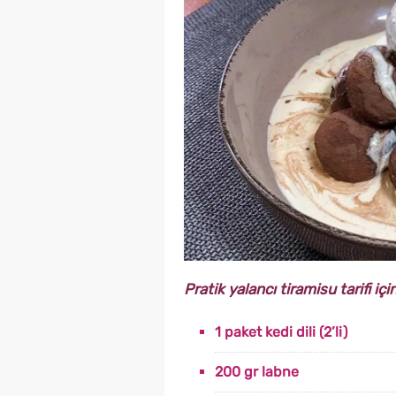
Pratik yalancı tiramisu tarifi iç
1 paket kedi dili (2’li)
200 gr labne