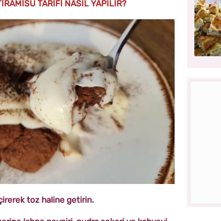
İRAMİSU TARİFİ NASIL YAPILIR?
irerek toz haline getirin.