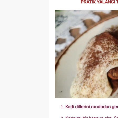
PRATİK YALANCI T
Kedi dillerini rondodan geç