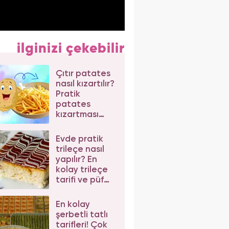
ilginizi çekebilir
Çıtır patates
nasıl kızartılır?
Pratik
patates
kızartması
tarifi
Evde pratik
trileçe nasıl
yapılır? En
kolay trileçe
tarifi ve püf
noktaları
En kolay
şerbetli tatlı
tarifleri! Çok