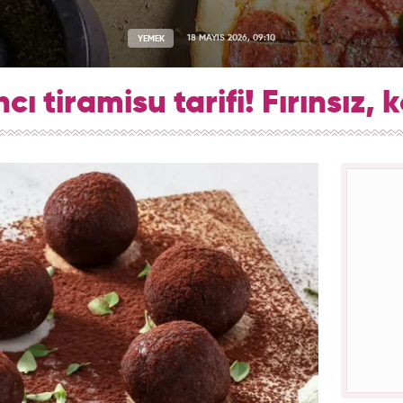
YEMEK
18 MAYIS 2026, 09:10
cı tiramisu tarifi! Fırınsız, k