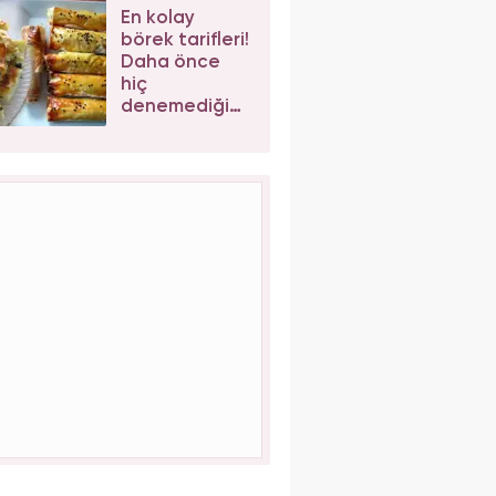
baklava tarifi
En kolay
börek tarifleri!
Daha önce
hiç
denemediğiniz
enfes börek
tarifleri