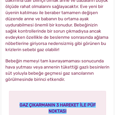
bakımına dair bilinçli olmak anne ve babaların büyük
ölçüde rahat olmalarını sağlayacaktır. Eve yeni bir
üyenin katılması ile beraber tamamen değişen
düzende anne ve babanın bu ortama ayak
uydurabilmesi önemli bir konudur. Bebeğinizin
sağlık kontrollerinde bir sorun çıkmadıysa ancak
evdeyken özellikle de beslenme sonrasında ağlama
nöbetlerine giriyorsa nedensizmiş gibi görünen bu
krizlerin sebebi gaz olabilir!
Bebeğin memeyi tam kavrayamaması sonucunda
hava yutması veya annenin tükettiği gazlı besinlerin
süt yoluyla bebeğe geçmesi gaz sancılarının
görülmesinde birinci etkendir.
GAZ ÇIKARMANIN 3 HAREKET İLE PÜF
NOKTASI