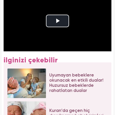
ilginizi çekebilir
Uyumayan bebeklere
okunacak en etkili dualar!
Huzursuz bebeklerde
rahatlatan dualar
Kuran'da geçen hiç