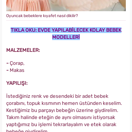
Oyuncak bebeklere kıyafet nasıl dikilir?
TIKLA OKU: EVDE YAPILABİLECEK KOLAY BEBEK
MODELLERİ
MALZEMELER:
-
Çorap,
-
Makas
YAPILIŞI:
İstediğiniz renk ve desendeki bir adet bebek
çorabını, topuk kısmının hemen üstünden keselim.
Kestiğimiz bu parçayı bebeğin üzerine giydirelim.
Takım halinde eteğin de aynı olmasını istiyorsak
yaptığımız bu işlemi tekrarlayalım ve etek olarak
bebeğe giydirelim.