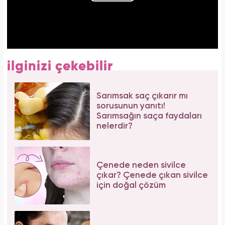
ilginizi çekebilir
Sarımsak saç çıkarır mı
sorusunun yanıtı!
Sarımsağın saça faydaları
nelerdir?
Çenede neden sivilce
çıkar? Çenede çıkan sivilce
için doğal çözüm