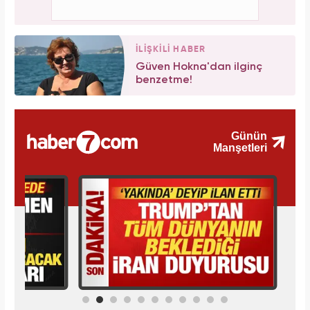
İLİŞKİLİ HABER
Güven Hokna'dan ilginç
benzetme!