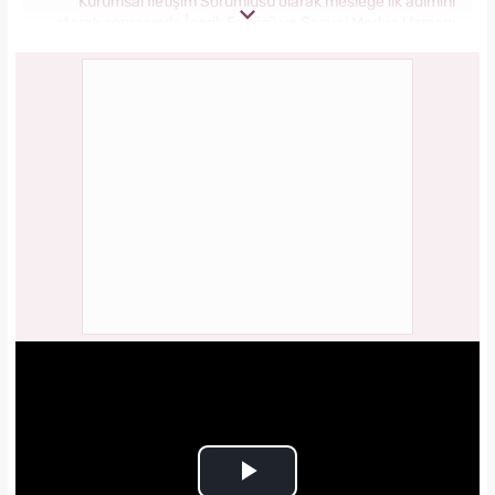
Kurumsal İletişim Sorumlusu olarak mesleğe ilk adımını
atarak sonrasında İçerik Editörü ve Sosyal Medya Uzmanı
olarak görev aldı. 2018 yılında yeni kurulan Yasemin.com
Kadın Sitesinde önce Haber Editörü sonrasında Haber Şefi
olarak görev yaptı. 2021 yılında Yasemin.com'un Yayın
Koordinatörü ve İçerik Sorumluluğu unvanını alarak
çalışmalarına devam ediyor.