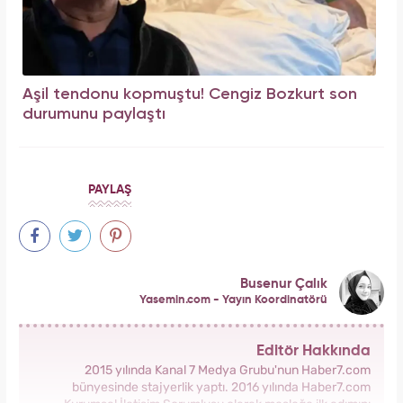
Aşil tendonu kopmuştu! Cengiz Bozkurt son
durumunu paylaştı
PAYLAŞ
Busenur Çalık
Yasemin.com - Yayın Koordinatörü
Editör Hakkında
2015 yılında Kanal 7 Medya Grubu'nun Haber7.com
bünyesinde stajyerlik yaptı. 2016 yılında Haber7.com