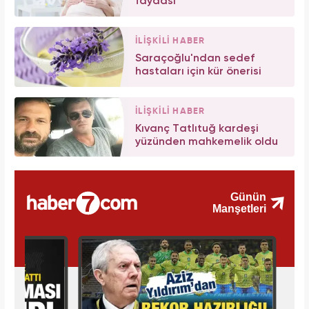
faydası
İLİŞKİLİ HABER
Saraçoğlu'ndan sedef
hastaları için kür önerisi
İLİŞKİLİ HABER
Kıvanç Tatlıtuğ kardeşi
yüzünden mahkemelik oldu