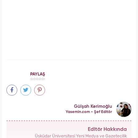
Aşil tendonu kopmuştu! Cengiz Bozkurt son
durumunu paylaştı