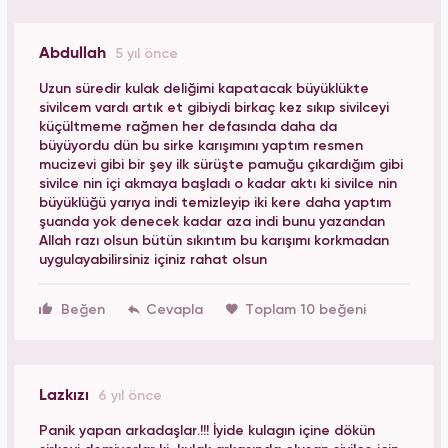
Abdullah
5 yıl önce
Uzun süredir kulak deliğimi kapatacak büyüklükte
sivilcem vardı artık et gibiydi birkaç kez sıkıp sivilceyi
küçültmeme rağmen her defasında daha da
büyüyordu dün bu sirke karışımını yaptım resmen
mucizevi gibi bir şey ilk sürüşte pamuğu çıkardığım gibi
sivilce nin içi akmaya başladı o kadar aktı ki sivilce nin
büyüklüğü yarıya indi temizleyip iki kere daha yaptım
şuanda yok denecek kadar aza indi bunu yazandan
Allah razı olsun bütün sıkıntım bu karışımı korkmadan
uygulayabilirsiniz içiniz rahat olsun
Beğen
Toplam 10 beğeni
Lazkızı
6 yıl önce
Panik yapan arkadaşlar.!!! İyide kulagın içine dökün