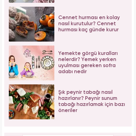
Tüm dünyada süper besin ilan edildi! Çöpe
atılan yaprakların faydası şaşırttı
Galatasaray'ın yıldız oyuncusu Mauro Icardi
ile Wanda Nara'nın nafaka davasında karar
çıktı!