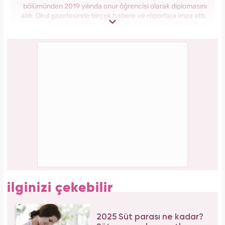
Meclisi karıştırmıştı! Seda Sayan'ın 150 taksi
plakası olduğu iddiasına yanıt geldi
Forbes Iconoclast 50 listesi açıklandı: Taylor
Swift tarihin en zengin kadın müzisyeni oldu!