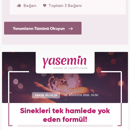
Beğen
Toplam 3 Beğeni
Yorumların Tümünü Okuyun
PRATİK BİLGİLER
05 AĞUSTOS 2026, 16:50
Sinekleri tek hamlede yok
eden formül!