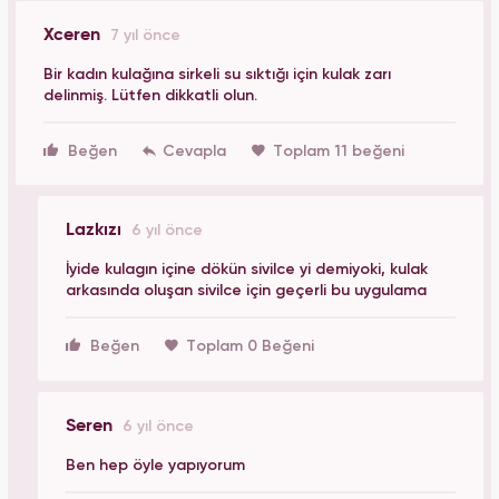
Xceren
7 yıl önce
Bir kadın kulağına sirkeli su sıktığı için kulak zarı
delinmiş. Lütfen dikkatli olun.
Beğen
Toplam 11 beğeni
Lazkızı
6 yıl önce
İyide kulagın içine dökün sivilce yi demiyoki, kulak
arkasında oluşan sivilce için geçerli bu uygulama
Beğen
Toplam 0 Beğeni
Seren
6 yıl önce
Ben hep öyle yapıyorum