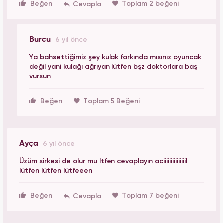
Beğen
Toplam 2 beğeni
Burcu
6 yıl önce
Ya bahsettiğimiz şey kulak farkında mısınız oyuncak
değil yani kulağı ağrıyan lütfen bşz doktorlara baş
vursun
Beğen
Toplam 5 Beğeni
Ayça
6 yıl önce
Üzüm sirkesi de olur mu ltfen cevaplayın aciiiiiiiiiiiiiiil
lütfen lütfen lütfeeen
Beğen
Toplam 7 beğeni