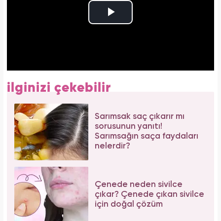
ilginizi çekebilir
Sarımsak saç çıkarır mı
sorusunun yanıtı!
Sarımsağın saça faydaları
nelerdir?
Çenede neden sivilce
çıkar? Çenede çıkan sivilce
için doğal çözüm