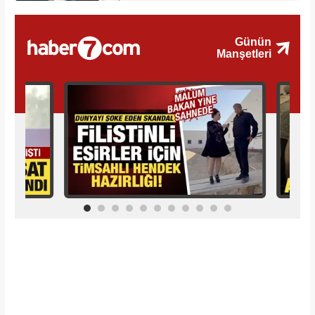
İlginizi Çekebilir
Makroo