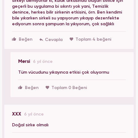
sirkeyi demiyorlar ki, kulak arkasında oluşan sivilce için
geçerli bu uygulama bi sıkıntı yok yani, Temizlik
denince, herkes bilir sirkenin etkisini, örn. Ben kendimi
bile yıkarken sirkeli su yapıyorum yıkayıp dezenfekte
ediyorum sonra şampuan la yıkıyorum, çok sağlıklı
Beğen
Toplam 4 beğeni
Mersi
6 yıl önce
Tüm vücudunu yıkayınca etkisi çok oluyormu
Beğen
Toplam 0 Beğeni
XXX
6 yıl önce
Doğal sirke olmalı