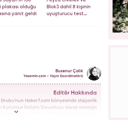
 Sayan'ın 150
Feyza Civelek ve
i plakası olduğu
Blok3 dahil 8 kişinin
asına yanıt geldi
uyuşturucu test
sonucu belli oldu!
Busenur Çalık
Yasemin.com - Yayın Koordinatörü
Editör Hakkında
a Grubu'nun Haber7.com bünyesinde stajyerlik
om Kurumsal İletişim Sorumlusu olarak mesleğe
a İçerik Editörü ve Sosyal Medya Uzmanı olarak
yeni kurulan Yasemin.com Kadın Sitesinde önce
da Haber Şefi olarak görev yaptı. 2021 yılında