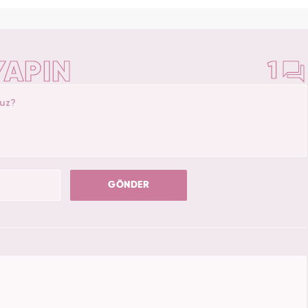
natörü ve İçerik Sorumluluğu unvanını alarak
çalışmalarına devam ediyor.
YAPIN
1
GÖNDER