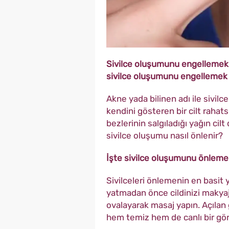
Sivilce oluşumunu engellemek içi
sivilce oluşumunu engellemek i
Akne yada bilinen adı ile sivil
kendini gösteren bir cilt rahatsı
bezlerinin salgıladığı yağın cil
sivilce oluşumu nasıl önlenir?
İşte sivilce oluşumunu önlemek
Sivilceleri önlemenin en basit 
yatmadan önce cildinizi makyajd
ovalayarak masaj yapın. Açılan 
hem temiz hem de canlı bir gör