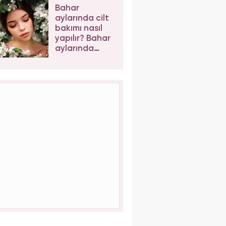
maskesi evde
Bahar
nasıl yapılır?
aylarında cilt
bakımı nasıl
yapılır? Bahar
aylarında
cilde ne
sürülür?