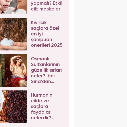
yapmalı? Etkili
cilt maskeleri
Kıvırcık
saçlara özel
en iyi
şampuan
önerileri 2025
Osmanlı
Sultanlarının
güzellik sırları
neler? İbni
Sina'dan
güzellik
önerileri
Hurmanın
cilde ve
saçlara
faydaları
nelerdir?
Hurma