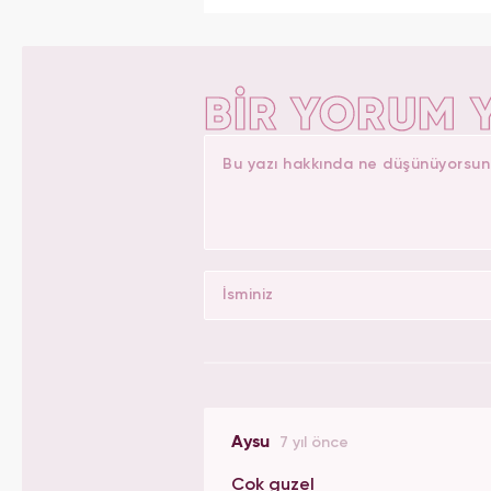
Yasemin.com'un Yayın Koordi
BİR YORUM 
Aysu
7 yıl önce
Cok guzel