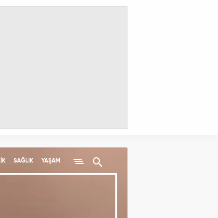
İK
SAĞLIK
YAŞAM