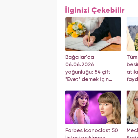
İlginizi Çekebilir
Bağcılar'da
Tüm
06.06.2026
besi
yoğunluğu: 54 çift
atıl
"Evet" demek için
fayd
sıraya girdi!
Forbes Iconoclast 50
Mecli