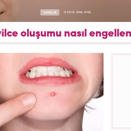
GÜZELLİK
11 EYLÜL 2018, 07:55
vilce oluşumu nasıl engellen