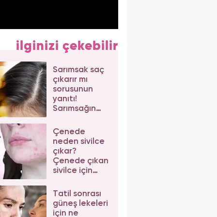
ilginizi çekebilir
Sarımsak saç
çıkarır mı
sorusunun
yanıtı!
Sarımsağın
saça faydaları
nelerdir?
Çenede
neden sivilce
çıkar?
Çenede çıkan
sivilce için
doğal çözüm
Tatil sonrası
güneş lekeleri
için ne