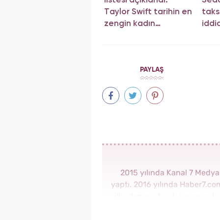
listesi açıklandı:
Seda
Taylor Swift tarihin en
taks
zengin kadın
iddi
müzisyeni oldu!
PAYLAŞ
2015 yılında Kanal 7 Medy
yaptı. 2016 yılında Haber7.c
ilk adımını atarak sonrasınd
görev aldı. 2018 yılında 
Haber Editörü sonrasın