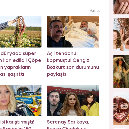
Makroo
 dünyada süper
Aşil tendonu
n ilan edildi! Çöpe
kopmuştu! Cengiz
an yaprakların
Bozkurt son durumunu
ası şaşırttı
paylaştı
si karıştırmıştı!
Serenay Sarıkaya,