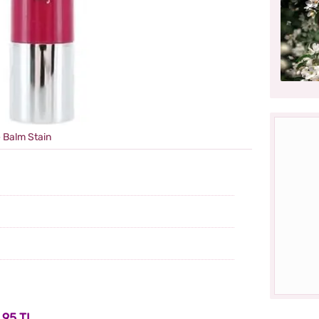
e Balm Stain
 95 TL