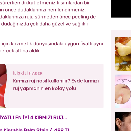
j sürerken dikkat etmeniz kısımlardan bir
an önce dudaklarınızı nemlendirmeniz.
daklarınıza ruju sürmeden önce peeling de
n dudağınızda çok daha güzel ve sağlıklı
r için kozmetik dünyasındaki uygun fiyatlı aynı
mercek altına aldık.
İLİŞKİLİ HABER
Kırmızı ruj nasıl kullanılır? Evde kırmızı
ruj yapmanın en kolay yolu
ATLI EN İYİ 4 KIRMIZI RUJ...
en Kissable Balm Stain / 489 TL