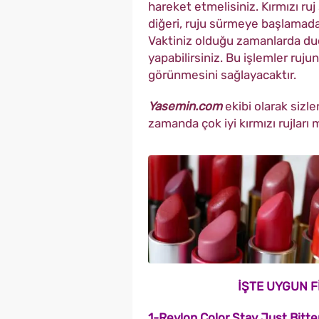
hareket etmelisiniz. Kırmızı ru
diğeri, ruju sürmeye başlamad
Vaktiniz olduğu zamanlarda du
yapabilirsiniz. Bu işlemler ruju
görünmesini sağlayacaktır.
Yasemin.com
ekibi olarak sizle
zamanda çok iyi kırmızı rujları 
İŞTE UYGUN FİY
1-Revlon Color Stay Just Bitt