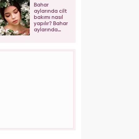
maskesi evde
Bahar
nasıl yapılır?
aylarında cilt
bakımı nasıl
yapılır? Bahar
aylarında
cilde ne
sürülür?