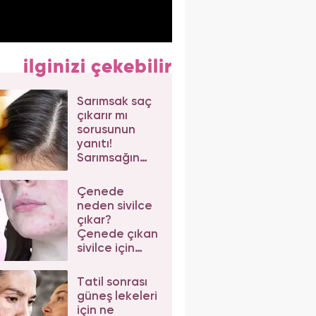
ilginizi çekebilir
Sarımsak saç
çıkarır mı
sorusunun
yanıtı!
Sarımsağın
saça faydaları
nelerdir?
Çenede
neden sivilce
çıkar?
Çenede çıkan
sivilce için
doğal çözüm
Tatil sonrası
güneş lekeleri
için ne