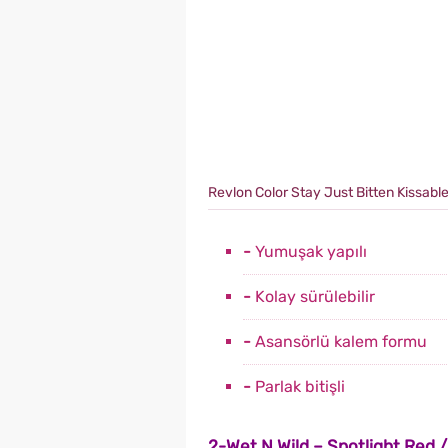
Revlon Color Stay Just Bitten Kissabl
-
Yumuşak yapılı
-
Kolay sürülebilir
-
Asansörlü kalem formu
-
Parlak bitişli
2-Wet N Wild – Spotlight Red /