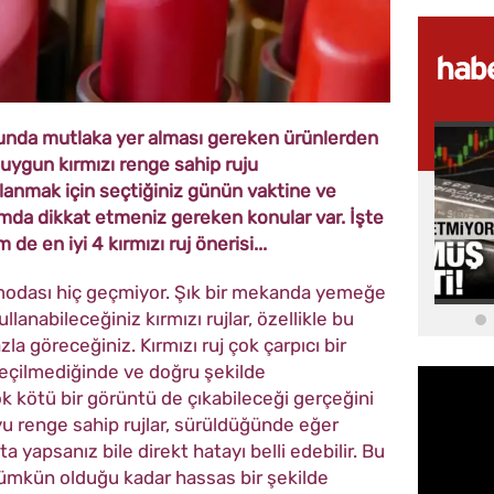
unda mutlaka yer alması gereken ürünlerden
n uygun kırmızı renge sahip ruju
ullanmak için seçtiğiniz günün vaktine ve
amda dikkat etmeniz gereken konular var. İşte
 de en iyi 4 kırmızı ruj önerisi...
ın modası hiç geçmiyor. Şık bir mekanda yemeğe
lanabileceğiniz kırmızı rujlar, özellikle bu
a göreceğiniz. Kırmızı ruj çok çarpıcı bir
 seçilmediğinde ve doğru şekilde
 kötü bir görüntü de çıkabileceği gerçeğini
 renge sahip rujlar, sürüldüğünde eğer
 yapsanız bile direkt hatayı belli edebilir. Bu
mümkün olduğu kadar hassas bir şekilde