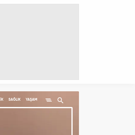
İK
SAĞLIK
YAŞAM