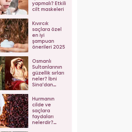
yapmalı? Etkili
cilt maskeleri
Kıvırcık
saçlara özel
en iyi
şampuan
önerileri 2025
Osmanlı
Sultanlarının
güzellik sırları
neler? İbni
Sina'dan
güzellik
önerileri
Hurmanın
cilde ve
saçlara
faydaları
nelerdir?
Hurma