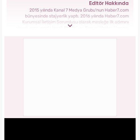
Editör Hakkında
2015 yılında Kanal 7 Medya Grubu'nun Haber7.com
bünyesinde stajyerlik yaptı. 2016 yılında Haber7.com
Kurumsal İletişim Sorumlusu olarak mesleğe ilk adımını
atarak sonrasında İçerik Editörü ve Sosyal Medya Uzmanı
olarak görev aldı. 2018 yılında yeni kurulan Yasemin.com
Kadın Sitesinde önce Haber Editörü sonrasında Haber Şefi
olarak görev yaptı. 2021 yılında Yasemin.com'un Yayın
Koordinatörü ve İçerik Sorumluluğu unvanını alarak
çalışmalarına devam ediyor.