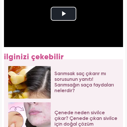
ilginizi çekebilir
Sarımsak saç çıkarır mı
sorusunun yanıtı!
Sarımsağın saça faydaları
nelerdir?
Çenede neden sivilce
çıkar? Çenede çıkan sivilce
için doğal çözüm