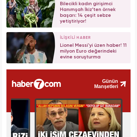
Bilecikli kadın girişimci
Hanımşah İkiz’ten örnek
başarı: 14 çeşit sebze
yetiştiriyor!
İLİŞKİLİ HABER
Lionel Messi'yi üzen haber! 11
milyon Euro değerindeki
evine soruşturma