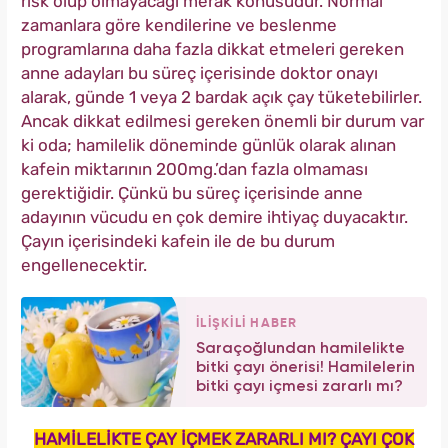
risk olup olmayacağı merak konusudur. Normal
zamanlara göre kendilerine ve beslenme
programlarına daha fazla dikkat etmeleri gereken
anne adayları bu süreç içerisinde doktor onayı
alarak, günde 1 veya 2 bardak açık çay tüketebilirler.
Ancak dikkat edilmesi gereken önemli bir durum var
ki oda; hamilelik döneminde günlük olarak alınan
kafein miktarının 200mg.’dan fazla olmaması
gerektiğidir. Çünkü bu süreç içerisinde anne
adayının vücudu en çok demire ihtiyaç duyacaktır.
Çayın içerisindeki kafein ile de bu durum
engellenecektir.
İLİŞKİLİ HABER
Saraçoğlundan hamilelikte
bitki çayı önerisi! Hamilelerin
bitki çayı içmesi zararlı mı?
HAMİLELİKTE ÇAY İÇMEK ZARARLI MI? ÇAYI ÇOK