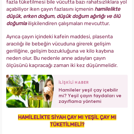
fazla tüketilmesi bile vücutta bazı rahatsızlıklara yol
açabiliyor iken çayın fazlasını içmenin
hamilelikte
düşük, erken doğum, düşük doğum ağırlığı ve ölü
doğumla
ilişkilendiren çalışmaları mevcuttur.
Ayrıca çayın içindeki kafein maddesi, plasenta
aracılığı ile bebeğin vücuduna girerek gelişim
geriliğine, gelişim bozukluğuna ve kilo kaybına
neden olur. Bu nedenle anne adayları çayın
ölçüsünü kaçıracağı zaman iki kez düşünmelidir.
İLİŞKİLİ HABER
Hamileler yeşil çay içebilir
mi? Yeşil çayın faydaları ve
zayıflama yöntemi
HAMİLELİKTE SİYAH ÇAY MI YEŞİL ÇAY MI
TÜKETİLMELİ?