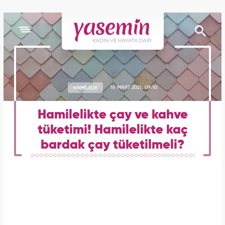
HAMİLELİK
16 MART 2021, 09:10
Hamilelikte çay ve kahve
tüketimi! Hamilelikte kaç
bardak çay tüketilmeli?