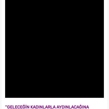
''GELECEĞİN KADINLARLA AYDINLACAĞINA