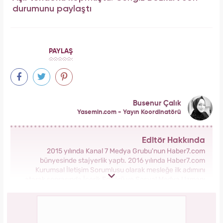
durumunu paylaştı
PAYLAŞ
Busenur Çalık
Yasemin.com - Yayın Koordinatörü
Editör Hakkında
2015 yılında Kanal 7 Medya Grubu'nun Haber7.com
bünyesinde stajyerlik yaptı. 2016 yılında Haber7.com
Kurumsal İletişim Sorumlusu olarak mesleğe ilk adımını
atarak sonrasında İçerik Editörü ve Sosyal Medya Uzmanı
olarak görev aldı. 2018 yılında yeni kurulan Yasemin.com
Kadın Sitesinde önce Haber Editörü sonrasında Haber Şefi
olarak görev yaptı. 2021 yılında Yasemin.com'un Yayın
Koordinatörü ve İçerik Sorumluluğu unvanını alarak