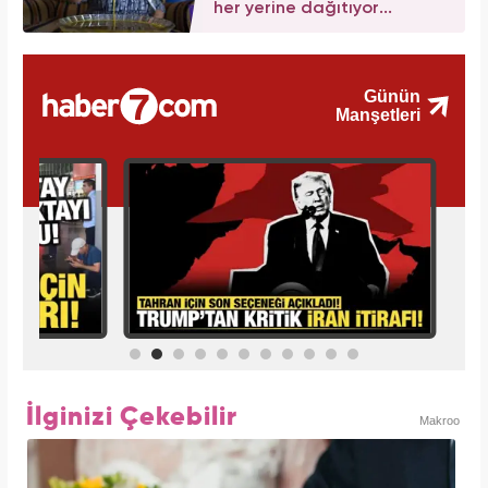
her yerine dağıtıyor...
İlginizi Çekebilir
Makroo