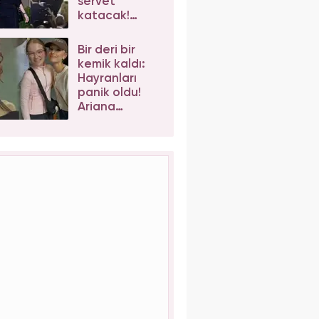
servet
katacak!
Taylor Swift'e
iş birlikleri peş
Bir deri bir
peşe geliyor
kemik kaldı:
Hayranları
panik oldu!
Ariana
Grande'nin
son hali
korkuttu