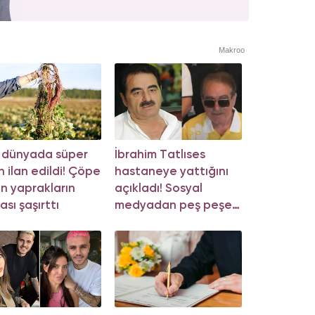
Makroo
 dünyada süper
İbrahim Tatlıses
n ilan edildi! Çöpe
hastaneye yattığını
an yaprakların
açıkladı! Sosyal
ası şaşırttı
medyadan peş peşe
açıklama