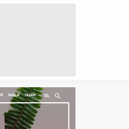
İK
SAĞLIK
YAŞAM