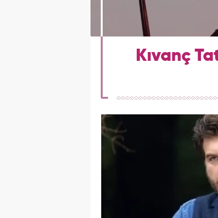
Kıvanç Tat