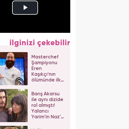
ilginizi çekebilir
Masterchef
Şampiyonu
Eren
Kaşıkçı'nın
ölümünde ilk
izlenim:
Ortağından
Barış Akarsu
dikkat çeken
ile aynı dizide
açıklama
rol almıştı!
Yalancı
Yarim'in Naz'ı
Merve Sevi'ye
beğeni yağdı