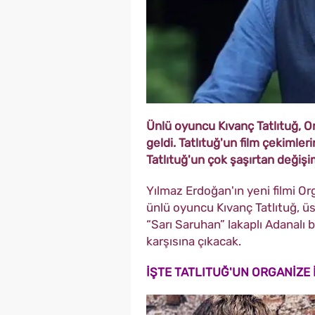
Ünlü oyuncu Kıvanç Tatlıtuğ, Or
geldi. Tatlıtuğ'un film çekimler
Tatlıtuğ'un çok şaşırtan değişim
Yılmaz Erdoğan'ın yeni filmi Or
ünlü oyuncu Kıvanç Tatlıtuğ, üst
“Sarı Saruhan” lakaplı Adanalı b
karşısına çıkacak.
İŞTE TATLITUĞ'UN ORGANİZE İ