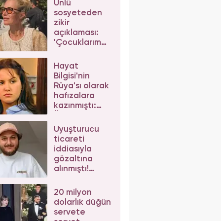
Ünlü
sosyeteden
zikir
açıklaması:
'Çocuklarım
da çeker'
diyerek gelen
Hayat
eleştirilere
Bilgisi'nin
yanıt verdi
Rüya'sı olarak
hafızalara
kazınmıştı:
Ünlü
oyuncunun
Uyuşturucu
değişimi şoke
ticareti
etti
iddiasıyla
gözaltına
alınmıştı!
Mesut Can
Tomay,
20 milyon
herkesten
dolarlık düğün
helallik istedi
servete