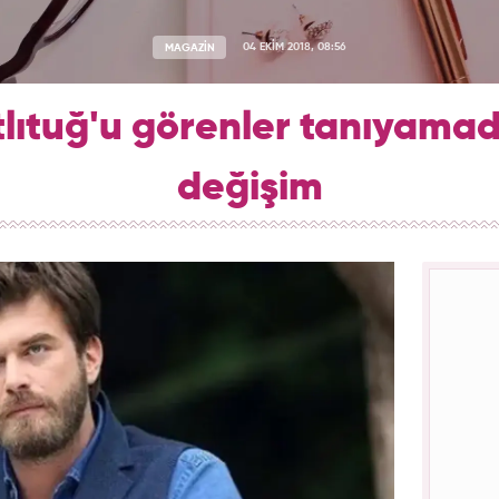
MAGAZİN
04 EKİM 2018, 08:56
lıtuğ'u görenler tanıyamad
değişim