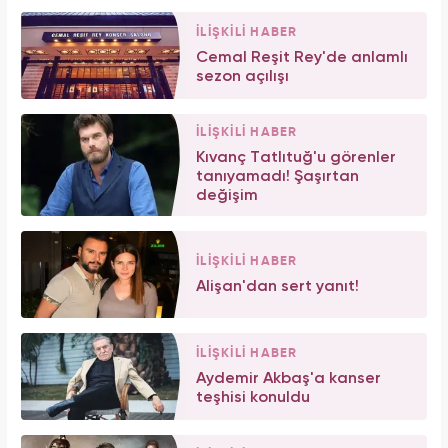
İLİŞKİLİ HABER
Cemal Reşit Rey'de anlamlı
sezon açılışı
İLİŞKİLİ HABER
Kıvanç Tatlıtuğ'u görenler
tanıyamadı! Şaşırtan
değişim
İLİŞKİLİ HABER
Alişan'dan sert yanıt!
İLİŞKİLİ HABER
Aydemir Akbaş'a kanser
teşhisi konuldu