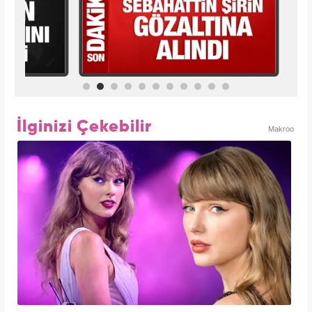
İlginizi Çekebilir
Makroo