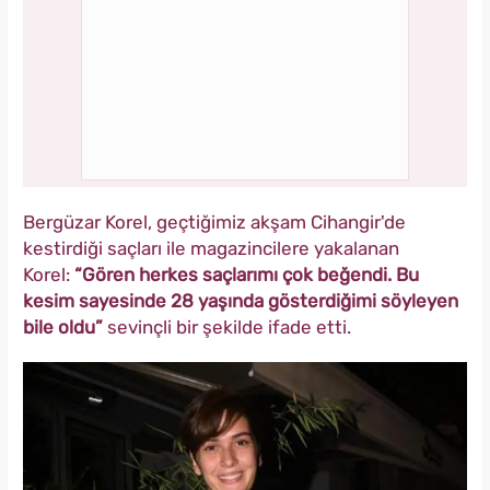
Bergüzar Korel, geçtiğimiz akşam Cihangir'de
kestirdiği saçları ile magazincilere yakalanan
Korel:
“Gören herkes saçlarımı çok beğendi. Bu
kesim sayesinde 28 yaşında gösterdiğimi söyleyen
bile oldu”
sevinçli bir şekilde ifade etti.