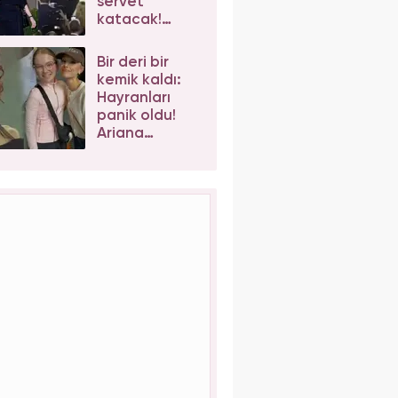
servet
katacak!
Taylor Swift'e
iş birlikleri peş
Bir deri bir
peşe geliyor
kemik kaldı:
Hayranları
panik oldu!
Ariana
Grande'nin
son hali
korkuttu