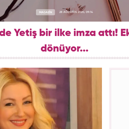
MAGAZİN
28 AĞUSTOS 2020, 09:14
e Yetiş bir ilke imza attı! E
dönüyor...