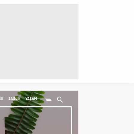
İK
SAĞLIK
YAŞAM