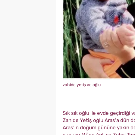
zahide yetiş ve oğlu
Sık sık oğlu ile evde geçirdiği
Zahide Yetiş oğlu Aras'a dün d
Aras'ın doğum gününe yakın dos
sunucu Müge Anlı ve Zuhal Topa