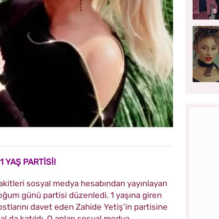
1 YAŞ PARTİSİ!
 vakitleri sosyal medya hesabından yayınlayan
oğum günü partisi düzenledi. 1 yaşına giren
tlarını davet eden Zahide Yetiş'in partisine
l da katıldı. O anları sosyal medya