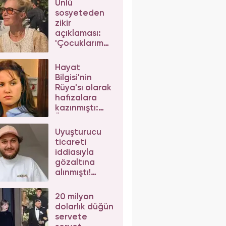
Ünlü
sosyeteden
zikir
açıklaması:
'Çocuklarım
da çeker'
diyerek gelen
Hayat
eleştirilere
Bilgisi'nin
yanıt verdi
Rüya'sı olarak
hafızalara
kazınmıştı:
Ünlü
oyuncunun
Uyuşturucu
değişimi şoke
ticareti
etti
iddiasıyla
gözaltına
alınmıştı!
Mesut Can
Tomay,
20 milyon
herkesten
dolarlık düğün
helallik istedi
servete