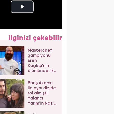
ilginizi çekebilir
Masterchef
Şampiyonu
Eren
Kaşıkçı'nın
ölümünde ilk
izlenim:
Ortağından
Barış Akarsu
dikkat çeken
ile aynı dizide
açıklama
rol almıştı!
Yalancı
Yarim'in Naz'ı
Merve Sevi'ye
beğeni yağdı