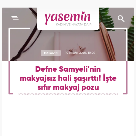
MAGAZİN
10 NİSAN 2020, 10:04
Defne Samyeli'nin
makyajsız hali şaşırttı! İşte
sıfır makyaj pozu