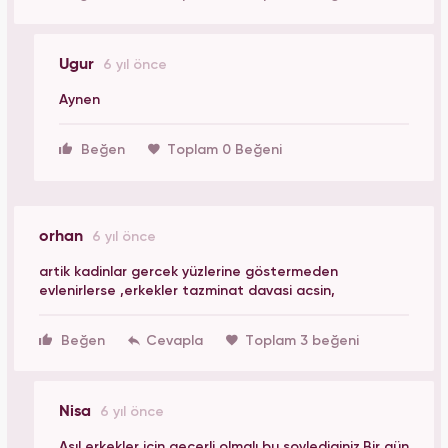
Ugur
6 yıl önce
Aynen
Beğen
Toplam 0 Beğeni
orhan
6 yıl önce
artik kadinlar gercek yüzlerine göstermeden
evlenirlerse ,erkekler tazminat davasi acsin,
Beğen
Toplam 3 beğeni
Nisa
6 yıl önce
Asıl erkekler icin gecerli olmalı bu soylediginiz.Bir gün