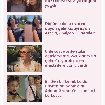
Naz'ı Merve Sevi'ye beğeni
yağdı
Düğün salonu fiyatını
duyan gelin adayı isyan
etti: "1,2 milyon TL dediler"
Ünlü sosyeteden zikir
açıklaması: 'Çocuklarım da
çeker' diyerek gelen
eleştirilere yanıt verdi
Bir deri bir kemik kaldı:
Hayranları panik oldu!
Ariana Grande'nin son hali
korkuttu