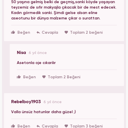
50 yaşına gelmiş belki de geçmiş,sanki köyde yaşayan
teyzemiz de sıfır makyajla çıkacak bir de mest edecek.
Kadın görmedik sanki. Şimdi gelse alsan eline
aseotunu bir dünya malzeme çıkar o surattan.
Beğen
Toplam 2 beğeni
Nisa
6 yıl önce
Asetonla oje cıkarilır
Beğen
Toplam 2 Beğeni
Rebelboy1903
6 yıl önce
Valla ünsüz hatunlar daha güzel ;)
Beğen
Toplam 3 beğeni