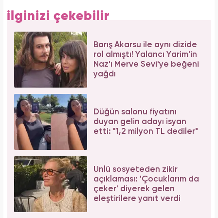
ilginizi çekebilir
Barış Akarsu ile aynı dizide
rol almıştı! Yalancı Yarim'in
Naz'ı Merve Sevi'ye beğeni
yağdı
Düğün salonu fiyatını
duyan gelin adayı isyan
etti: "1,2 milyon TL dediler"
Ünlü sosyeteden zikir
açıklaması: 'Çocuklarım da
çeker' diyerek gelen
eleştirilere yanıt verdi