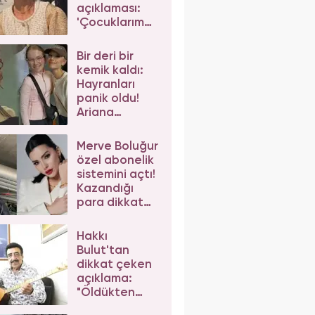
açıklaması:
'Çocuklarım
da çeker'
diyerek gelen
Bir deri bir
eleştirilere
kemik kaldı:
yanıt verdi
Hayranları
panik oldu!
Ariana
Grande'nin
son hali
Merve Boluğur
korkuttu
özel abonelik
sistemini açtı!
Kazandığı
para dikkat
çekti
Hakkı
Bulut'tan
dikkat çeken
açıklama:
"Öldükten
sonra