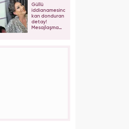
yapsalar ne
Güllü
olur?"
iddianamesinde
kan donduran
detay!
Mesajlaşma
sonrası kızı
Tuğyan
Ülkem'e
müebbet
talebi