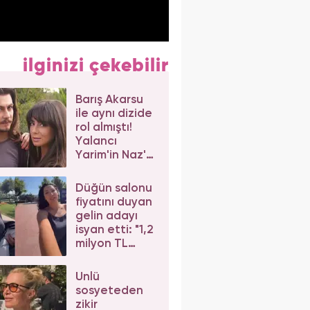
ilginizi çekebilir
Barış Akarsu
ile aynı dizide
rol almıştı!
Yalancı
Yarim'in Naz'ı
Merve Sevi'ye
beğeni yağdı
Düğün salonu
fiyatını duyan
gelin adayı
isyan etti: "1,2
milyon TL
dediler"
Ünlü
sosyeteden
zikir