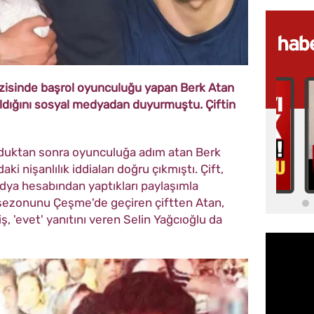
izisinde başrol oyunculuğu yapan Berk Atan
yrıldığını sosyal medyadan duyurmuştu. Çiftin
olduktan sonra oyunculuğa adım atan Berk
ki nişanlılık iddiaları doğru çıkmıştı. Çift,
dya hesabından yaptıkları paylaşımla
Yaz sezonunu Çeşme'de geçiren çiftten Atan,
ş, 'evet' yanıtını veren Selin Yağcıoğlu da