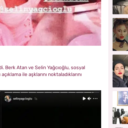
di. Berk Atan ve Selin Yağcıoğlu, sosyal
açıklama ile aşklarını noktaladıklarını