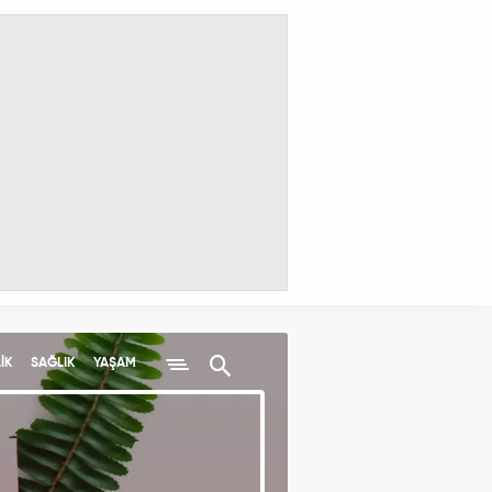
İK
SAĞLIK
YAŞAM