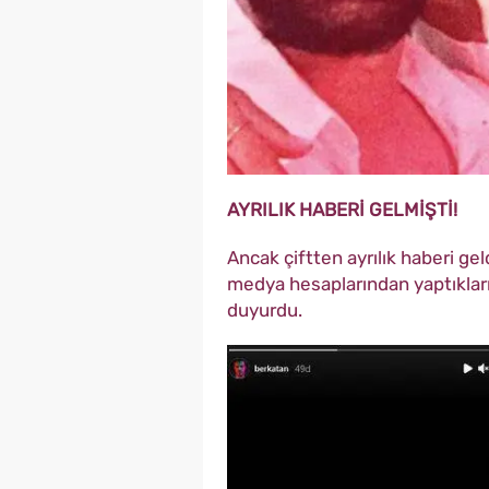
AYRILIK HABERİ GELMİŞTİ!
Ancak çiftten ayrılık haberi gel
medya hesaplarından yaptıkları 
duyurdu.