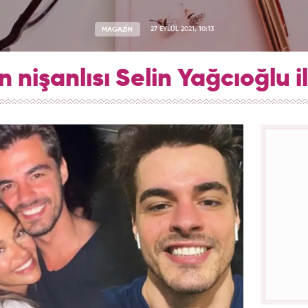
MAGAZİN
27 EYLÜL 2021, 10:13
 nişanlısı Selin Yağcıoğlu il