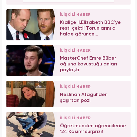
İLİŞKİLİ HABER
Kraliçe II.Elizabeth BBC'ye
resti çekti! Torunlarını o
halde görünce...
İLİŞKİLİ HABER
MasterChef Emre Büber
oğluna kavuştuğu anları
paylaştı
İLİŞKİLİ HABER
Neslihan Atagül'den
şaşırtan poz!
İLİŞKİLİ HABER
Öğretmenden öğrencilerine
'24 Kasım' sürprizi!