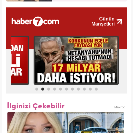
İlginizi Çekebilir
Makroo