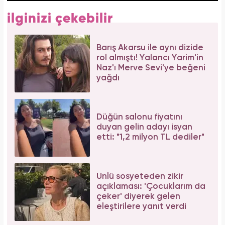
ilginizi çekebilir
Barış Akarsu ile aynı dizide
rol almıştı! Yalancı Yarim'in
Naz'ı Merve Sevi'ye beğeni
yağdı
Düğün salonu fiyatını
duyan gelin adayı isyan
etti: "1,2 milyon TL dediler"
Ünlü sosyeteden zikir
açıklaması: 'Çocuklarım da
çeker' diyerek gelen
eleştirilere yanıt verdi