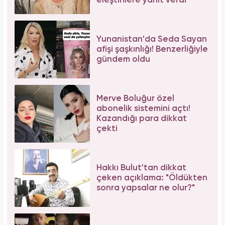
Serenay Sarıkaya, Feyza Civelek ve Blok3
dahil 8 kişinin uyuşturucu test sonucu belli
oldu!
Bağcılar'da 06.06.2026 yoğunluğu: 54 çift
"Evet" demek için sıraya girdi!