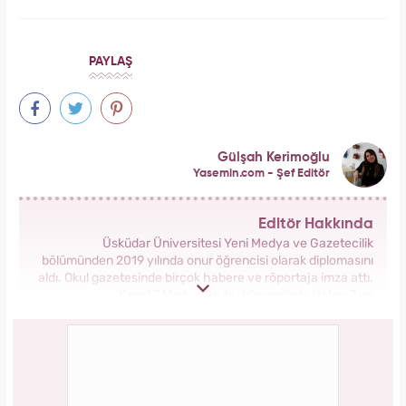
Forbes Iconoclast 50 listesi açıklandı: Taylor
Swift tarihin en zengin kadın müzisyeni oldu!
Bilim insanları hayret ediyor: Mimar Sinan'ın
depreme karşı geliştirdiği 5 dahice yöntem!