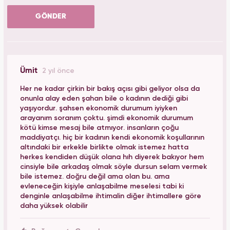
GÖNDER
Ümit
2 yıl önce
Her ne kadar çirkin bir bakış açısı gibi geliyor olsa da
onunla alay eden şahan bile o kadının dediği gibi
yaşıyordur. şahsen ekonomik durumum iyiyken
arayanım soranım çoktu. şimdi ekonomik durumum
kötü kimse mesaj bile atmıyor. insanların çoğu
maddiyatçı. hiç bir kadının kendi ekonomik koşullarının
altındaki bir erkekle birlikte olmak istemez hatta
herkes kendiden düşük olana hıh diyerek bakıyor hem
cinsiyle bile arkadaş olmak söyle dursun selam vermek
bile istemez. doğru değil ama olan bu. ama
evleneceğin kişiyle anlaşabilme meselesi tabi ki
denginle anlaşabilme ihtimalin diğer ihtimallere göre
daha yüksek olabilir