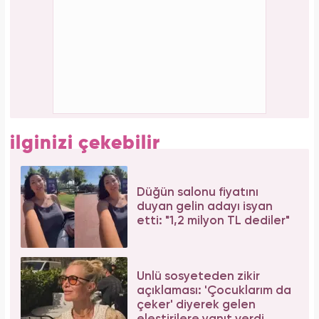
Meclisi karıştırmıştı! Seda Sayan'ın 150 taksi
plakası olduğu iddiasına yanıt geldi