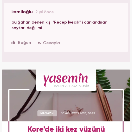
kamiloğlu
2 yıl önce
bu Şahan denen kişi "Recep İvedik" i canlandıran
soytarı değil mi
Beğen
MAGAZİN
10 AĞUSTOS 2026, 10:25
Kore'de iki kez yüzünü