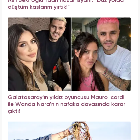
Aslı Bekiroğlu'ndan nazar isyanı: "Düz yolda
düştüm kaslarım yırtık!"
Galatasaray'ın yıldız oyuncusu Mauro Icardi
ile Wanda Nara'nın nafaka davasında karar
çıktı!