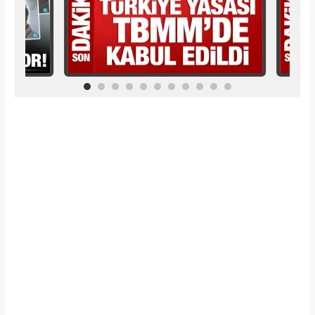
İlginizi Çekebilir
Makroo