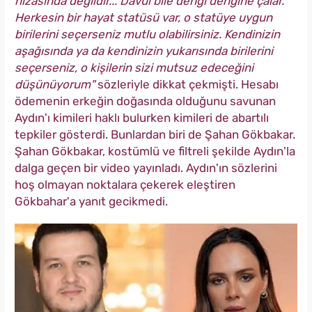
hizasında değildir... Davul bile dengi dengine çalar.
Herkesin bir hayat statüsü var, o statüye uygun
birilerini seçerseniz mutlu olabilirsiniz. Kendinizin
aşağısında ya da kendinizin yukarısında birilerini
seçerseniz, o kişilerin sizi mutsuz edeceğini
düşünüyorum"
sözleriyle dikkat çekmişti. Hesabı
ödemenin erkeğin doğasında olduğunu savunan
Aydın'ı kimileri haklı bulurken kimileri de abartılı
tepkiler gösterdi. Bunlardan biri de Şahan Gökbakar.
Şahan Gökbakar, kostümlü ve filtreli şekilde Aydın'la
dalga geçen bir video yayınladı. Aydın'ın sözlerini
hoş olmayan noktalara çekerek eleştiren
Gökbahar'a yanıt gecikmedi.