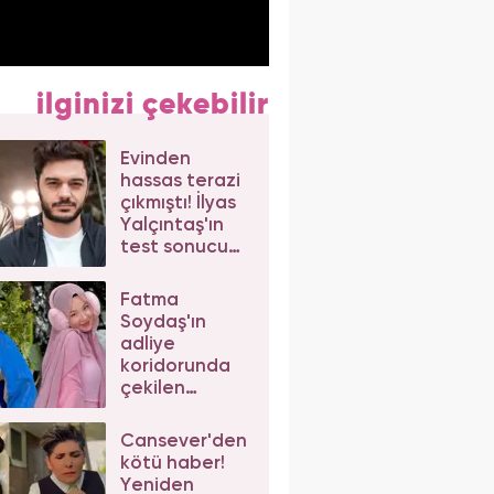
ilginizi çekebilir
Evinden
hassas terazi
çıkmıştı! İlyas
Yalçıntaş'ın
test sonucu
belli oldu
Fatma
Soydaş'ın
adliye
koridorunda
çekilen
filtresiz ve
makyajsız hali
Cansever'den
ortaya çıktı!
kötü haber!
Yeniden