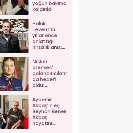
yoğun bakıma
kaldırıldı
Haluk
Levent’in
yıllar önce
anlattığı
hırsızlık anısı
yeniden
gündem oldu!
"Asker
prenses"
dolandırıcıların
da hedefi
oldu:
Gerçekçi
mesajlar kafa
Aydemir
karıştırdı
Akbaş'ın eşi
Beyhan Benek
Akbaş
hayatını
kaybetti