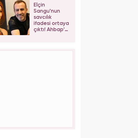
Elçin
Sangu'nun
savcılık
ifadesi ortaya
çıktı! Ahbap'a
kaç para
bağış
yaptığını
açıkladı