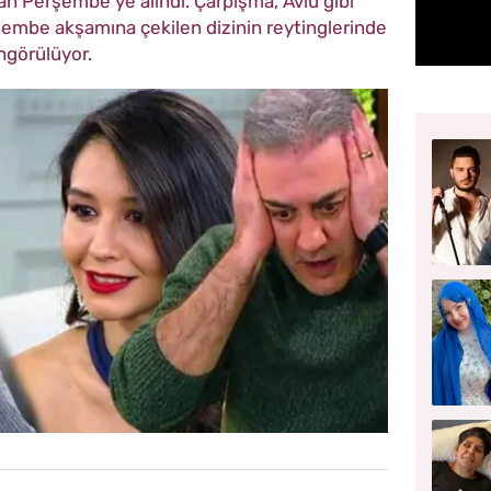
n Perşembe'ye alındı. Çarpışma, Avlu gibi
rşembe akşamına çekilen dizinin reytinglerinde
ngörülüyor.