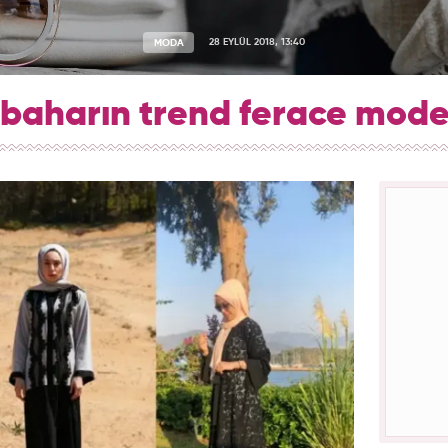
MODA
28 EYLÜL 2018, 13:40
baharın trend ferace model