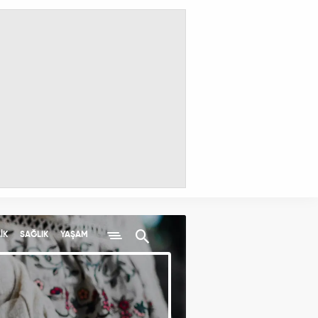
İK
SAĞLIK
YAŞAM