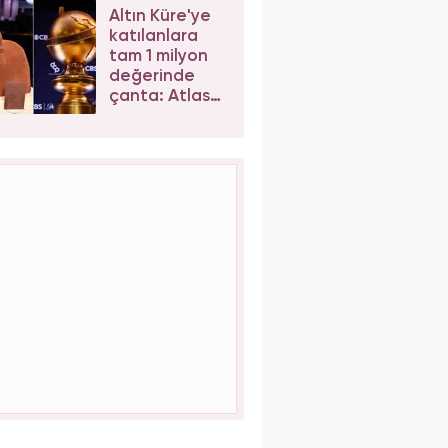
Altın Küre'ye
katılanlara
tam 1 milyon
değerinde
çanta: Atlas
Bespoke
Weekender
Bag!