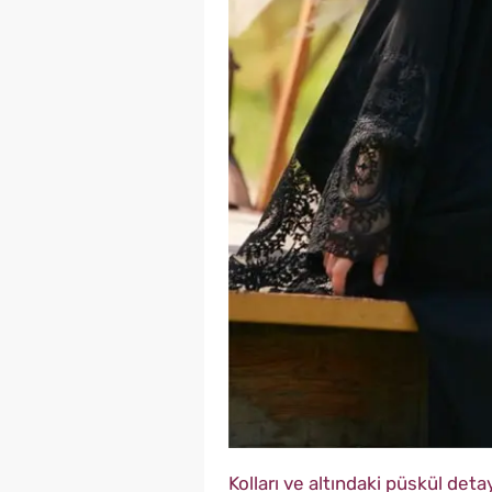
Kolları ve altındaki püskül deta