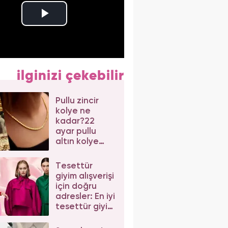
ilginizi çekebilir
Pullu zincir
kolye ne
kadar?22
ayar pullu
altın kolye
modelleri!
2024 pullu
Tesettür
altın zincir
giyim alışverişi
kolye
için doğru
adresler: En iyi
tesettür giyim
markaları