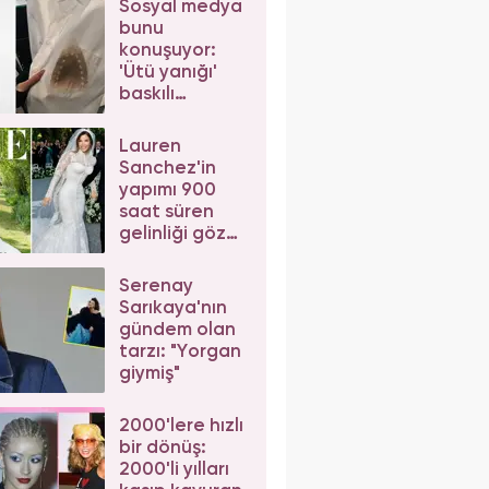
Sosyal medya
bunu
konuşuyor:
'Ütü yanığı'
baskılı
gömleğin
fiyatı şaşkına
Lauren
çevirdi
Sanchez'in
yapımı 900
saat süren
gelinliği göz
kamaştırdı:
Bezos görmek
Serenay
için yalvardı!
Sarıkaya'nın
gündem olan
tarzı: "Yorgan
giymiş"
2000'lere hızlı
bir dönüş:
2000'li yılları