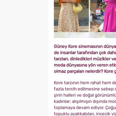
Güney Kore sinemasının dünya ç
de insanlar tarafından çok daha 
tarzları, dinledikleri müzikler 
moda dünyasına yön veren etke
olmaz parçaları nelerdir? Kore gi
Kore tarzının hem rahat hem de
fazla
tercih edilmesine sebep olu
şirin halleri ve doğal görünüml
kadınlar; alışılmışın dışında mod
toplamaya devam ediyor. Çoğuz
topuklu ayakkabıları, incecik 