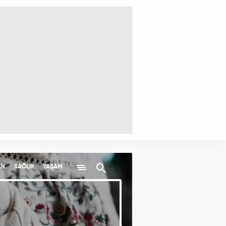
İK
SAĞLIK
YAŞAM