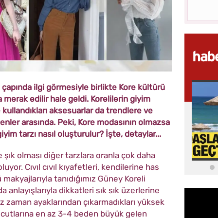
apında ilgi görmesiyle birlikte Kore kültürü
merak edilir hale geldi. Korelilerin giyim
ve kullandıkları aksesuarlar da trendlere ve
nler arasında. Peki, Kore modasının olmazsa
yim tarzı nasıl oluşturulur? İşte, detaylar...
 şık olması diğer tarzlara oranla çok
daha
yor. Cıvıl cıvıl kıyafetleri, kendilerine has
ü makyajlarıyla tanıdığımız Güney Koreli
a anlayışlarıyla dikkatleri sık sık üzerlerine
 zaman ayaklarından çıkarmadıkları yüksek
vücutlarına en az 3-4 beden büyük gelen