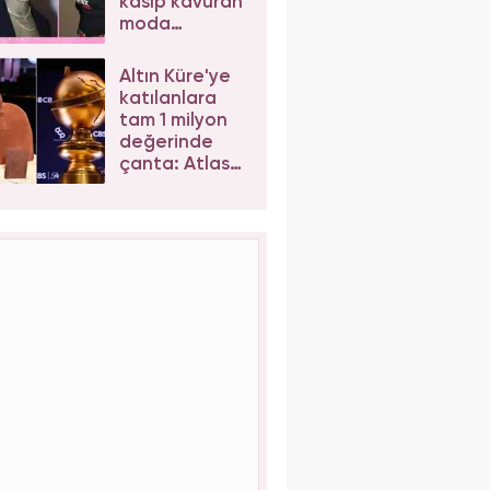
kasıp kavuran
moda
trendleri!
Altın Küre'ye
katılanlara
tam 1 milyon
değerinde
çanta: Atlas
Bespoke
Weekender
Bag!