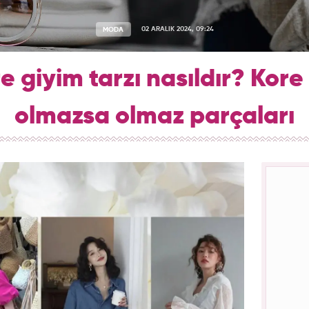
MODA
02 ARALIK 2024, 09:24
 giyim tarzı nasıldır? Kor
olmazsa olmaz parçaları