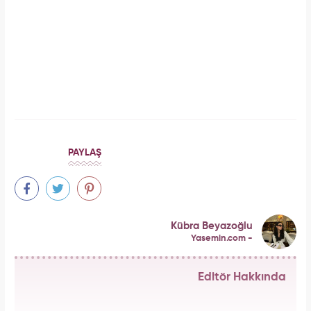
Galatasaray'ın yıldız oyuncusu Mauro Icardi
ile Wanda Nara'nın nafaka davasında karar
çıktı!