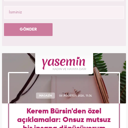
GÖNDER
MAGAZİN
06 AĞUSTOS 2026, 11:34
Kerem Bürsin'den özel
açıklamalar: Onsuz mutsuz