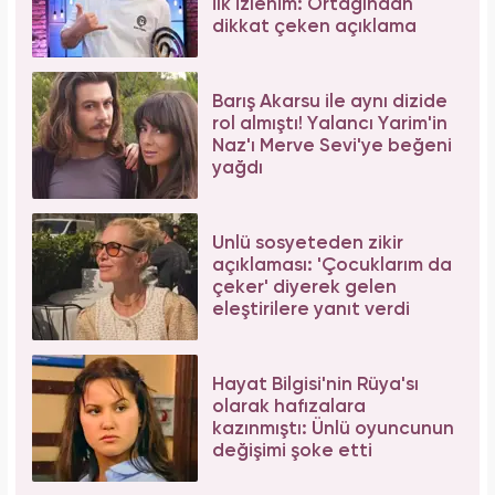
Serenay Sarıkaya, Feyza Civelek ve Blok3
dahil 8 kişinin uyuşturucu test sonucu belli
oldu!