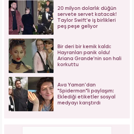
Aslı Bekiroğlu'ndan nazar isyanı: "Düz yolda
düştüm kaslarım yırtık!"
Forbes Iconoclast 50 listesi açıklandı: Taylor
Swift tarihin en zengin kadın müzisyeni oldu!