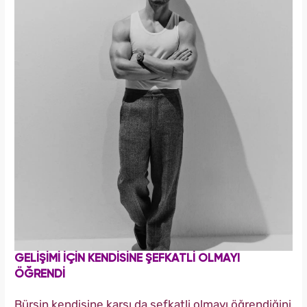
GELİŞİMİ İÇİN KENDİSİNE ŞEFKATLİ OLMAYI
ÖĞRENDİ
Bürsin kendisine karşı da şefkatli olmayı öğrendiğini