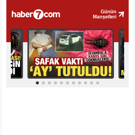
İlginizi Çekebilir
Makroo