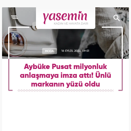
MODA
16 EYLÜL 2022, 09:51
Aybüke Pusat milyonluk
anlaşmaya imza attı! Ünlü
markanın yüzü oldu