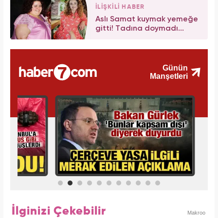
İLİŞKİLİ HABER
Aslı Samat kuymak yemeğe
gitti! Tadına doymadı...
İlginizi Çekebilir
Makroo