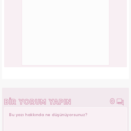
PAYLAŞ
Kübra Beyazoğlu
Yasemin.com -
Editör Hakkında