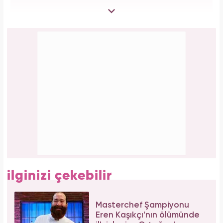
Aşil tendonu kopmuştu! Cengiz Bozkurt son
durumunu paylaştı
Bağcılar'da 06.06.2026 yoğunluğu: 54 çift
"Evet" demek için sıraya girdi!