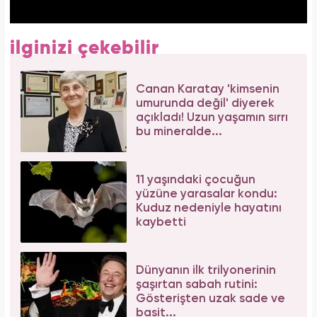
ilginizi çekebilir
Canan Karatay 'kimsenin
umurunda değil' diyerek
açıkladı! Uzun yaşamın sırrı
bu mineralde...
11 yaşındaki çocuğun
yüzüne yarasalar kondu:
Kuduz nedeniyle hayatını
kaybetti
Dünyanın ilk trilyonerinin
şaşırtan sabah rutini:
Gösterişten uzak sade ve
basit...