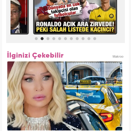
İlginizi Çekebilir
Makroo