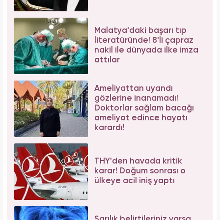
Malatya'daki başarı tıp
literatüründe! 8'li çapraz
nakil ile dünyada ilke imza
attılar
Ameliyattan uyandı
gözlerine inanamadı!
Doktorlar sağlam bacağı
ameliyat edince hayatı
karardı!
THY'den havada kritik
karar! Doğum sonrası o
ülkeye acil iniş yaptı
Sarılık belirtileriniz varsa