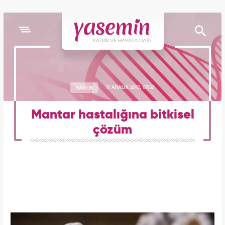
SAĞLIK
11 ARALIK 2017, 07:56
Mantar hastalığına bitkisel
çözüm