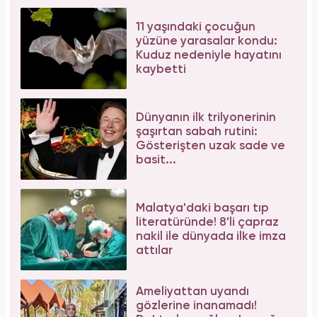
11 yaşındaki çocuğun
yüzüne yarasalar kondu:
Kuduz nedeniyle hayatını
kaybetti
Dünyanın ilk trilyonerinin
şaşırtan sabah rutini:
Gösterişten uzak sade ve
basit...
Malatya'daki başarı tıp
literatüründe! 8'li çapraz
nakil ile dünyada ilke imza
attılar
Ameliyattan uyandı
gözlerine inanamadı!