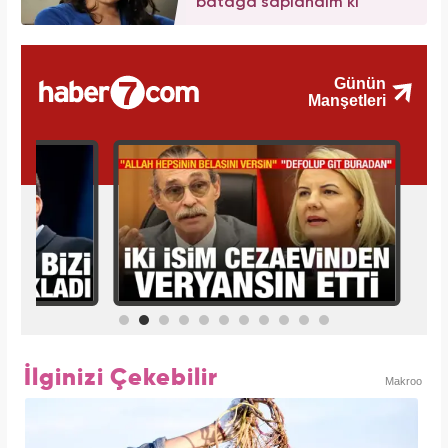
batağa saplandım ki"
İlginizi Çekebilir
Makroo