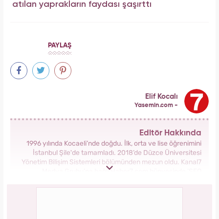
atılan yaprakların faydası şaşırttı
PAYLAŞ
Elif Kocalı
Yasemin.com -
Editör Hakkında
1996 yılında Kocaeli’nde doğdu. İlk, orta ve lise öğrenimini
İstanbul Şile'de tamamladı. 2018’de Düzce Üniversitesi
Yönetim Bilişim Sistemleri bölümünden mezun oldu. Kanal7
Medya Grubu’na bağlı Haber7.com bünyesinde ‘SEO
Editörü’ unvanıyla görev yapmaktadır.