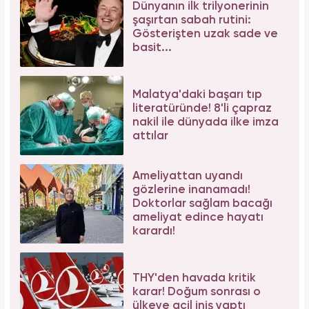
Dünyanın ilk trilyonerinin
şaşırtan sabah rutini:
Gösterişten uzak sade ve
basit...
Malatya'daki başarı tıp
literatüründe! 8'li çapraz
nakil ile dünyada ilke imza
attılar
Ameliyattan uyandı
gözlerine inanamadı!
Doktorlar sağlam bacağı
ameliyat edince hayatı
karardı!
THY'den havada kritik
karar! Doğum sonrası o
ülkeye acil iniş yaptı