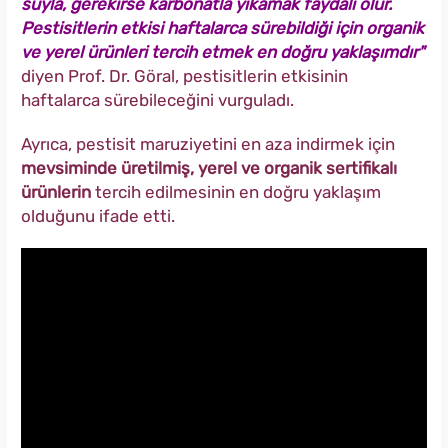
suyla, gerekirse karbonatla yıkamak faydalı olur.
Pestisitlerin etkisi haftalarca sürebildiği için organik
ve yerel ürünleri tercih etmek en doğru yaklaşımdır"
diyen Prof. Dr. Göral, pestisitlerin etkisinin
haftalarca sürebileceğini vurguladı.
Ayrıca, pestisit maruziyetini en aza indirmek için
mevsiminde üretilmiş, yerel ve organik sertifikalı
ürünlerin
tercih edilmesinin en doğru yaklaşım
olduğunu ifade etti.