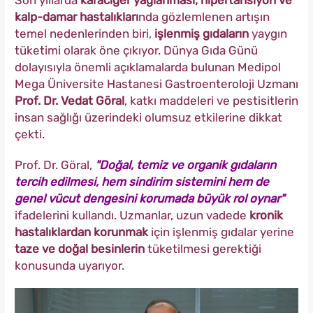
Son yıllarda
karaciğer yağlanması, hipertansiyon ve
kalp-damar hastalıkları
nda gözlemlenen artışın
temel nedenlerinden biri,
işlenmiş gıdaların
yaygın
tüketimi olarak öne çıkıyor. Dünya Gıda Günü
dolayısıyla önemli açıklamalarda bulunan Medipol
Mega Üniversite Hastanesi Gastroenteroloji Uzmanı
Prof. Dr. Vedat Göral
, katkı maddeleri ve pestisitlerin
insan sağlığı üzerindeki olumsuz etkilerine dikkat
çekti.
Prof. Dr. Göral,
"Doğal, temiz ve organik gıdaların
tercih edilmesi, hem sindirim sistemini hem de
genel vücut dengesini korumada büyük rol oynar"
ifadelerini kullandı. Uzmanlar, uzun vadede
kronik
hastalıklardan korunmak
için işlenmiş gıdalar yerine
taze ve doğal besinlerin
tüketilmesi gerektiği
konusunda uyarıyor.