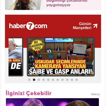
bağımlılığı çocuklarda
yaygınlaşıyor
İlginizi Çekebilir
Makroo