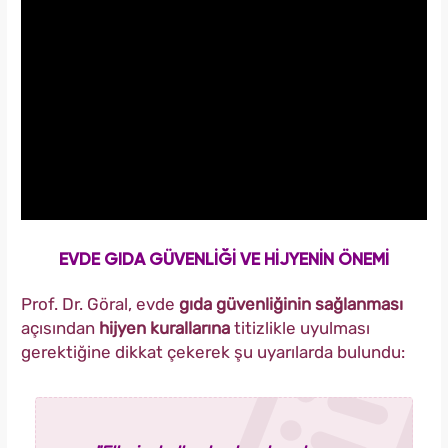
EVDE GIDA GÜVENLİĞİ VE HİJYENİN ÖNEMİ
Prof. Dr. Göral, evde
gıda güvenliğinin sağlanması
açısından
hijyen kurallarına
titizlikle uyulması
gerektiğine dikkat çekerek şu uyarılarda bulundu: