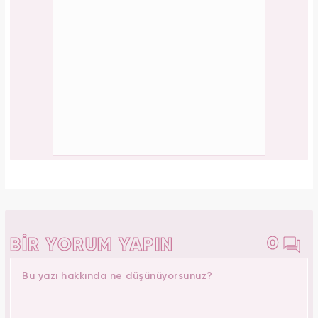
Tüm dünyada süper besin ilan edildi! Çöpe
atılan yaprakların faydası şaşırttı
PAYLAŞ