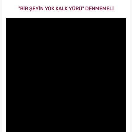
"BİR ŞEYİN YOK KALK YÜRÜ" DENMEMELİ