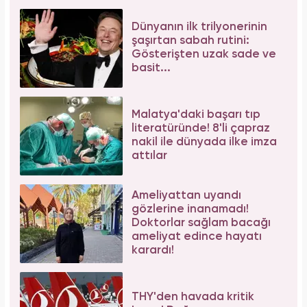
Dünyanın ilk trilyonerinin
şaşırtan sabah rutini:
Gösterişten uzak sade ve
basit...
Malatya'daki başarı tıp
literatüründe! 8'li çapraz
nakil ile dünyada ilke imza
attılar
Ameliyattan uyandı
gözlerine inanamadı!
Doktorlar sağlam bacağı
ameliyat edince hayatı
karardı!
THY'den havada kritik