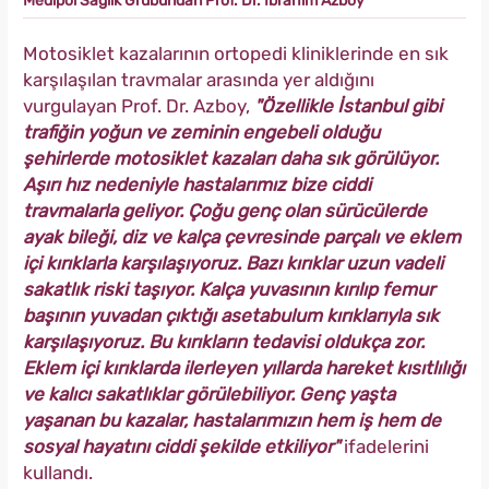
Medipol Sağlık Grubundan Prof. Dr. İbrahim Azboy
Motosiklet kazalarının ortopedi kliniklerinde en sık
karşılaşılan travmalar arasında yer aldığını
vurgulayan Prof. Dr. Azboy,
"Özellikle İstanbul gibi
trafiğin yoğun ve zeminin engebeli olduğu
şehirlerde motosiklet kazaları daha sık görülüyor.
Aşırı hız nedeniyle hastalarımız bize ciddi
travmalarla geliyor. Çoğu genç olan sürücülerde
ayak bileği, diz ve kalça çevresinde parçalı ve eklem
içi kırıklarla karşılaşıyoruz. Bazı kırıklar uzun vadeli
sakatlık riski taşıyor. Kalça yuvasının kırılıp femur
başının yuvadan çıktığı asetabulum kırıklarıyla sık
karşılaşıyoruz. Bu kırıkların tedavisi oldukça zor.
Eklem içi kırıklarda ilerleyen yıllarda hareket kısıtlılığı
ve kalıcı sakatlıklar görülebiliyor. Genç yaşta
yaşanan bu kazalar, hastalarımızın hem iş hem de
sosyal hayatını ciddi şekilde etkiliyor"
ifadelerini
kullandı.