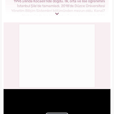
1996 yılında Kocaeli’nde doğdu. İlk, orta ve lise öğrenimini
İstanbul Şile'de tamamladı. 2018’de Düzce Üniversitesi
Yönetim Bilişim Sistemleri bölümünden mezun oldu. Kanal7
Medya Grubu’na bağlı Haber7.com bünyesinde ‘SEO
Editörü’ unvanıyla görev yapmaktadır.