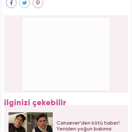
Aşil tendonu kopmuştu! Cengiz Bozkurt son
durumunu paylaştı