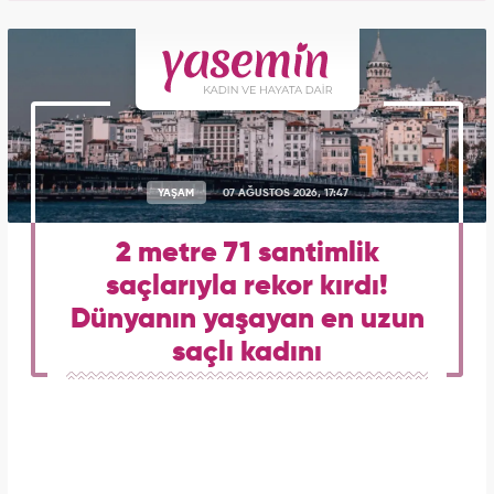
YAŞAM
07 AĞUSTOS 2026, 17:47
2 metre 71 santimlik
saçlarıyla rekor kırdı!
Dünyanın yaşayan en uzun
saçlı kadını