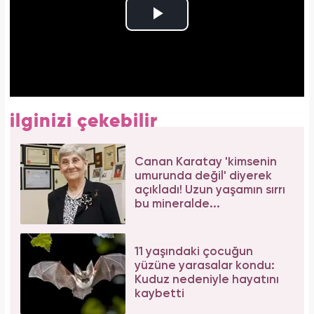
ilginizi çekebilir
Canan Karatay 'kimsenin
umurunda değil' diyerek
açıkladı! Uzun yaşamın sırrı
bu mineralde...
11 yaşındaki çocuğun
yüzüne yarasalar kondu:
Kuduz nedeniyle hayatını
kaybetti