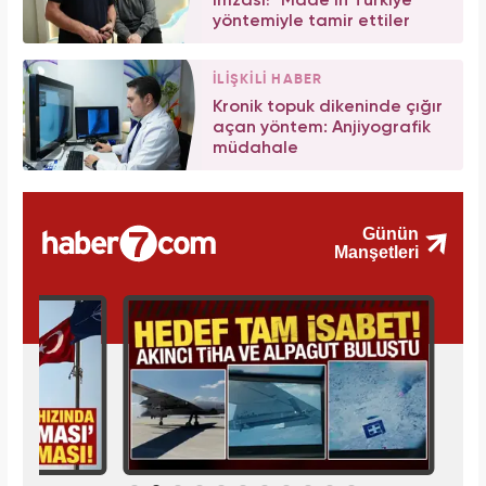
imzası! "Made in Türkiye"
yöntemiyle tamir ettiler
İLİŞKİLİ HABER
Kronik topuk dikeninde çığır
açan yöntem: Anjiyografik
müdahale