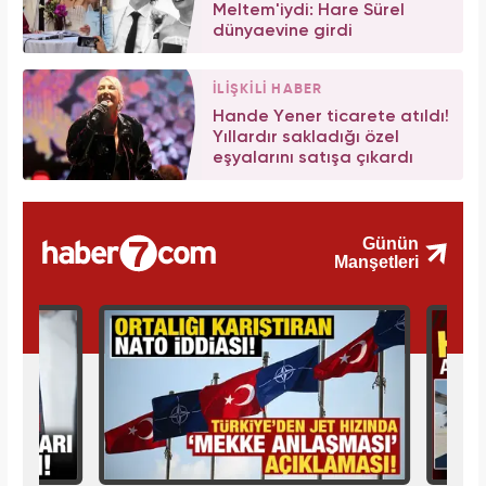
Meltem'iydi: Hare Sürel
dünyaevine girdi
İLİŞKİLİ HABER
Hande Yener ticarete atıldı!
Yıllardır sakladığı özel
eşyalarını satışa çıkardı