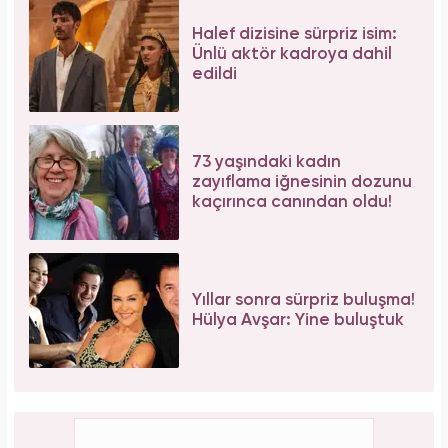
İbrahim Tatlıses hastaneye yattığını açıkladı!
Sosyal medyadan peş peşe açıklama