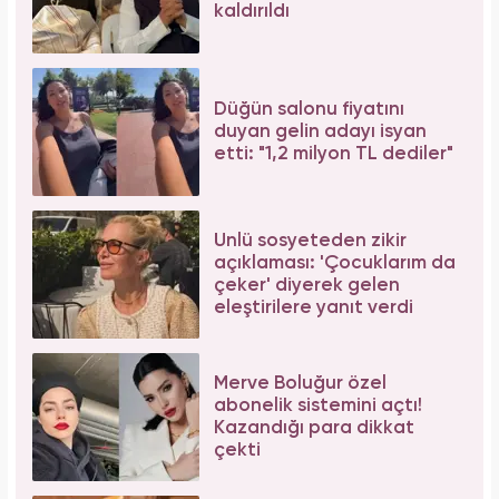
Forbes Iconoclast 50 listesi açıklandı: Taylor
Swift tarihin en zengin kadın müzisyeni oldu!
Bağcılar'da 06.06.2026 yoğunluğu: 54 çift
"Evet" demek için sıraya girdi!