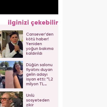
ilginizi çekebilir
Cansever'den
kötü haber!
Yeniden
yoğun bakıma
kaldırıldı
Düğün salonu
fiyatını duyan
gelin adayı
isyan etti: "1,2
milyon TL
dediler"
Ünlü
sosyeteden
zikir