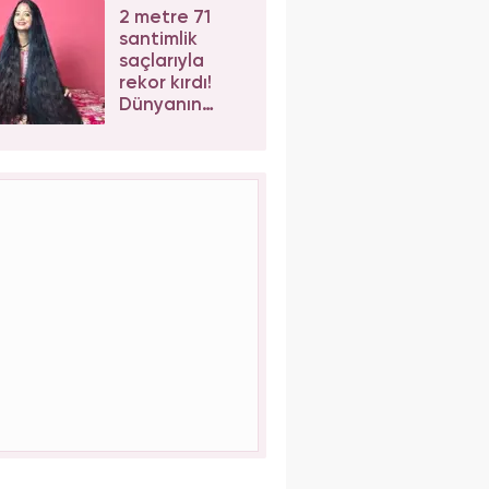
2 metre 71
santimlik
saçlarıyla
rekor kırdı!
Dünyanın
yaşayan en
uzun saçlı
kadını