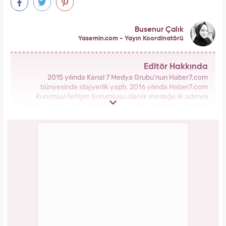
Busenur Çalık
Yasemin.com - Yayın Koordinatörü
Editör Hakkında
2015 yılında Kanal 7 Medya Grubu'nun Haber7.com
bünyesinde stajyerlik yaptı. 2016 yılında Haber7.com
Kurumsal İletişim Sorumlusu olarak mesleğe ilk adımını
atarak sonrasında İçerik Editörü ve Sosyal Medya Uzmanı
olarak görev aldı. 2018 yılında yeni kurulan Yasemin.com
Kadın Sitesinde önce Haber Editörü sonrasında Haber Şefi
olarak görev yaptı. 2021 yılında Yasemin.com'un Yayın
Koordinatörü ve İçerik Sorumluluğu unvanını alarak
çalışmalarına devam ediyor.