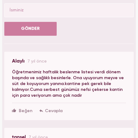
GÖNDER
Alaylı
7 yıl önce
Öğretmenimiz haftalık beslenme listesi verdi dönem
başında ve sağlıklı besinlerle. Ona uyuyorum meyve ve
süt de koyuyorum yanına.kantine pek gerek bile
kalmıyor.Cuma serbest günümüz nefsi çekerse kantin
için para veriyorum ama çok nadir
Beğen
tansel
7 yıl önce