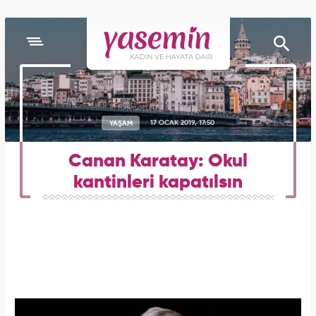
YAŞAM
17 OCAK 2019, 17:50
Canan Karatay: Okul
kantinleri kapatılsın