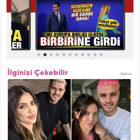
İlginizi Çekebilir
Makroo