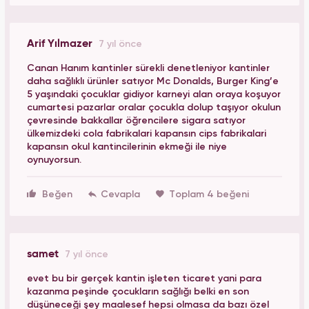
Arif Yılmazer
7 yıl önce
Canan Hanım kantinler sürekli denetleniyor kantinler
daha sağlıklı ürünler satıyor Mc Donalds, Burger King’e
5 yaşındaki çocuklar gidiyor karneyi alan oraya koşuyor
cumartesi pazarlar oralar çocukla dolup taşıyor okulun
çevresinde bakkallar öğrencilere sigara satıyor
ülkemizdeki cola fabrikalari kapansın cips fabrikalari
kapansın okul kantincilerinin ekmeği ile niye
oynuyorsun.
Beğen
Toplam 4 beğeni
samet
7 yıl önce
evet bu bir gerçek kantin işleten ticaret yani para
kazanma peşinde çocukların sağlığı belki en son
düşüneceği şey maalesef hepsi olmasa da bazı özel