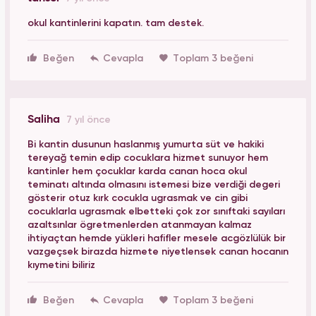
okul kantinlerini kapatın. tam destek.
Beğen
Toplam 3 beğeni
Saliha
7 yıl önce
Bi kantin dusunun haslanmış yumurta süt ve hakiki
tereyağ temin edip cocuklara hizmet sunuyor hem
kantinler hem çocuklar karda canan hoca okul
teminatı altında olmasını istemesi bize verdiği degeri
gösterir otuz kırk cocukla ugrasmak ve cin gibi
cocuklarla ugrasmak elbetteki çok zor sınıftaki sayıları
azaltsınlar ögretmenlerden atanmayan kalmaz
ihtiyaçtan hemde yükleri hafifler mesele acgözlülük bir
vazgeçsek birazda hizmete niyetlensek canan hocanın
kıymetini biliriz
Beğen
Toplam 3 beğeni