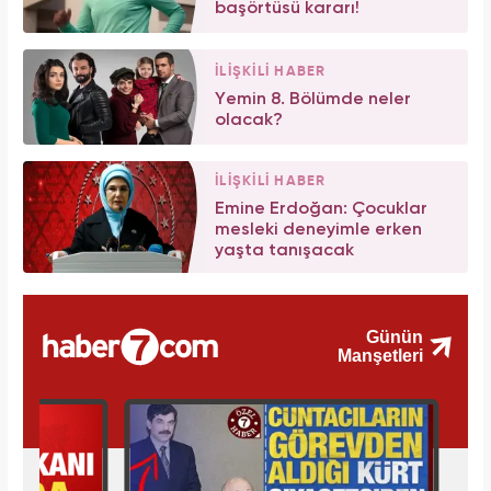
başörtüsü kararı!
İLİŞKİLİ HABER
Yemin 8. Bölümde neler
olacak?
İLİŞKİLİ HABER
Emine Erdoğan: Çocuklar
mesleki deneyimle erken
yaşta tanışacak