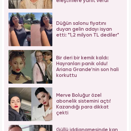
eleştirilere yanıt verdi
Düğün salonu fiyatını
duyan gelin adayı isyan
etti: "1,2 milyon TL dediler"
Bir deri bir kemik kaldı:
Hayranları panik oldu!
Ariana Grande'nin son hali
korkuttu
Merve Boluğur özel
abonelik sistemini açtı!
Kazandığı para dikkat
çekti
Güllü iddianamesinde kan