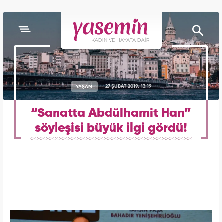
YAŞAM
27 ŞUBAT 2019, 13:19
“Sanatta Abdülhamit Han”
söyleşisi büyük ilgi gördü!