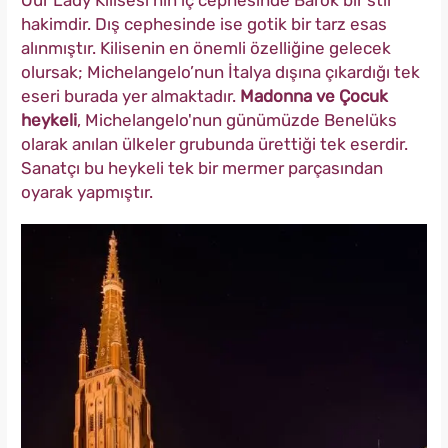
Our Lady Kilisesi'nin iç cephesinde Barok bir stil
hakimdir. Dış cephesinde ise gotik bir tarz esas
alınmıştır. Kilisenin en önemli özelliğine gelecek
olursak; Michelangelo’nun İtalya dışına çıkardığı tek
eseri burada yer almaktadır.
Madonna ve Çocuk
heykeli
, Michelangelo'nun günümüzde Benelüks
olarak anılan ülkeler grubunda ürettiği tek eserdir.
Sanatçı bu heykeli tek bir mermer parçasından
oyarak yapmıştır.