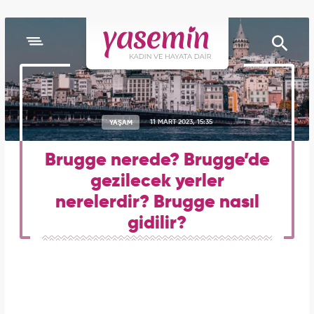
YAŞAM
11 MART 2023, 15:35
Brugge nerede? Brugge’de
gezilecek yerler
nerelerdir? Brugge nasıl
gidilir?