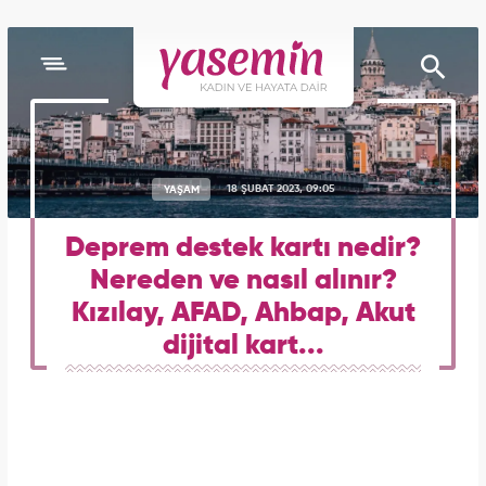
YAŞAM
18 ŞUBAT 2023, 09:05
Deprem destek kartı nedir?
Nereden ve nasıl alınır?
Kızılay, AFAD, Ahbap, Akut
dijital kart...