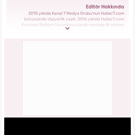
Editör Hakkında
2015 yılında Kanal 7 Medya Grubu'nun Haber7.com
bünyesinde stajyerlik yaptı. 2016 yılında Haber7.com
Kurumsal İletişim Sorumlusu olarak mesleğe ilk adımını
atarak sonrasında İçerik Editörü ve Sosyal Medya Uzmanı
olarak görev aldı. 2018 yılında yeni kurulan Yasemin.com
Kadın Sitesinde önce Haber Editörü sonrasında Haber Şefi
olarak görev yaptı. 2021 yılında Yasemin.com'un Yayın
Koordinatörü ve İçerik Sorumluluğu unvanını alarak
çalışmalarına devam ediyor.