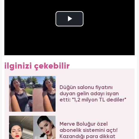
ilginizi çekebilir
Düğün salonu fiyatını
duyan gelin adayı isyan
etti: "1,2 milyon TL dediler"
Merve Boluğur özel
abonelik sistemini açtı!
Kazandığı para dikkat