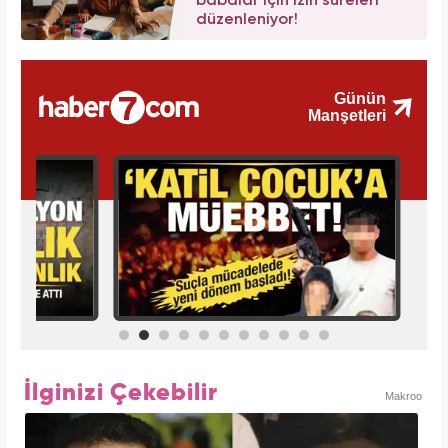
babalar için izin süreleri
düzenleniyor!
İlginizi Çekebilir
Makroo