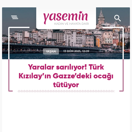
YAŞAM
13 EKİM 2025, 12:09
Yaralar sarılıyor! Türk
Kızılay’ın Gazze’deki ocağı
tütüyor