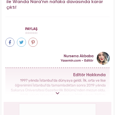
ile Wanda Nara'nın nafaka davasında karar
çıktı!
PAYLAŞ
Nursena Akbaba
Yasemin.com - Editör
Editör Hakkında
1997 yılında İstanbul'da dünyaya geldi. İlk, orta ve lise
öğrenimini İstanbul'da tamamladıktan sonra 2019 yılında
Sakarya Üniversitesi Gazetecilik Bölümü'nden mezun oldu.
2018 yılında Hürriyet Gazetesi ve 2019 yılında TRT'de
stajlarını tamamladı. 2021 yılından itibaren Kanal 7 Medya
Grubu bünyesinde yer alan Yasemin.com'da İçerik Editörü
olarak görev yapmaktadır.