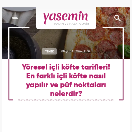
YEMEK
08 ŞUBAT 2024, 13:59
Yöresel içli köfte tarifleri!
En farklı içli köfte nasıl
yapılır ve püf noktaları
nelerdir?