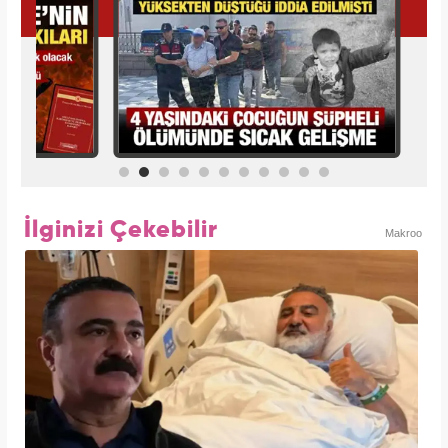
İlginizi Çekebilir
Makroo