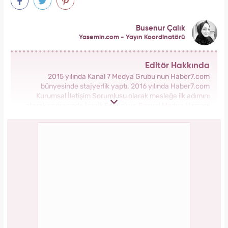
Busenur Çalık
Yasemin.com - Yayın Koordinatörü
Editör Hakkında
2015 yılında Kanal 7 Medya Grubu'nun Haber7.com
bünyesinde stajyerlik yaptı. 2016 yılında Haber7.com
Kurumsal İletişim Sorumlusu olarak mesleğe ilk adımını
atarak sonrasında İçerik Editörü ve Sosyal Medya Uzmanı
olarak görev aldı. 2018 yılında yeni kurulan Yasemin.com
Kadın Sitesinde önce Haber Editörü sonrasında Haber Şefi
olarak görev yaptı. 2021 yılında Yasemin.com'un Yayın
Koordinatörü ve İçerik Sorumluluğu unvanını alarak
çalışmalarına devam ediyor.