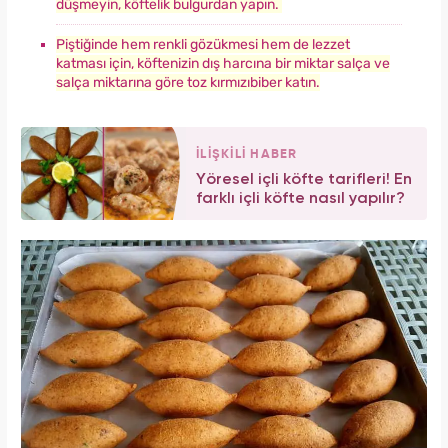
düşmeyin, köftelik bulgurdan yapın.
Piştiğinde hem renkli gözükmesi hem de lezzet
katması için, köftenizin dış harcına bir miktar salça ve
salça miktarına göre toz kırmızıbiber katın.
İLİŞKİLİ HABER
Yöresel içli köfte tarifleri! En
farklı içli köfte nasıl yapılır?