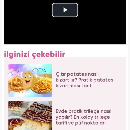
ilginizi çekebilir
Çıtır patates nasıl
kızartılır? Pratik patates
kızartması tarifi
Evde pratik trileçe nasıl
yapılır? En kolay trileçe
tarifi ve püf noktaları