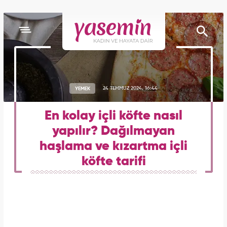
YEMEK
24 TEMMUZ 2024, 16:44
En kolay içli köfte nasıl
yapılır? Dağılmayan
haşlama ve kızartma içli
köfte tarifi