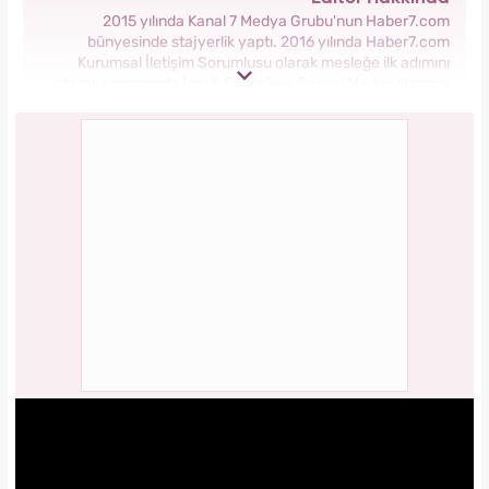
2015 yılında Kanal 7 Medya Grubu'nun Haber7.com
bünyesinde stajyerlik yaptı. 2016 yılında Haber7.com
Kurumsal İletişim Sorumlusu olarak mesleğe ilk adımını
atarak sonrasında İçerik Editörü ve Sosyal Medya Uzmanı
olarak görev aldı. 2018 yılında yeni kurulan Yasemin.com
Kadın Sitesinde önce Haber Editörü sonrasında Haber Şefi
olarak görev yaptı. 2021 yılında Yasemin.com'un Yayın
Koordinatörü ve İçerik Sorumluluğu unvanını alarak
çalışmalarına devam ediyor.