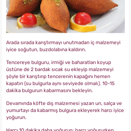
Arada sırada karıştırmayı unutmadan iç malzemeyi
iyice soğutun, buzdolabına kaldırın.
Tencereye bulguru, irmiği ve baharatları koyup
üstüne de 2 bardak sıcak su ekleyip malzemeyi
şöyle bir karıştırıp tencerenin kapağını hemen
kapatın (su bulgurla aynı seviyede olmalı). 10-15
dakika bulgurun kabarmasını bekleyin.
Devamında köfte dış malzemesi yazan un, salça ve
yumurtayı da kabarmış bulgura ekleyerek harcı iyice
yoğurun.
Harcı 10 dakika daha yoğurun; harcı yoğururken,