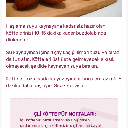
Haşlama suyu kaynayana kadar siz hazır olan
köftelerinizi 10-15 dakika kadar buzdolabında
dinlendirin...
Su kaynayınca içine 1 çay kaşığı limon tuzu ve biraz
da tuz atın. Köfteleri üst üste gelmeyecek sıkışık
olmayacak şekilde kaynayan suya bırakın.
Köfteler tuzlu suda su yüzeyine çıkınca en fazla 4-5
dakika daha haşlayın. Sıcak servis edin.
İÇLİ KÖFTE PÜF NOKTALARI:
İçli köftenizi hazırlarken veya pişirirken
çatlamaması için köftenizin dış harcına bayat