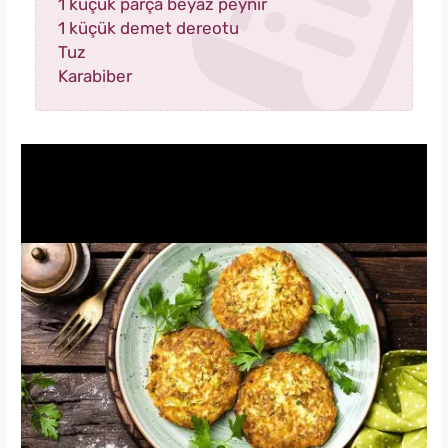
1 küçük parça beyaz peynir
1 küçük demet dereotu
Tuz
Karabiber