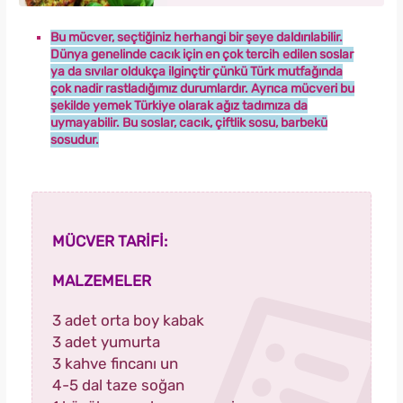
Bu mücver, seçtiğiniz herhangi bir şeye daldırılabilir.
Dünya genelinde cacık için en çok tercih edilen soslar
ya da sıvılar oldukça ilginçtir çünkü Türk mutfağında
çok nadir rastladığımız durumlardır. Ayrıca mücveri bu
şekilde yemek Türkiye olarak ağız tadımıza da
uymayabilir. Bu soslar, cacık, çiftlik sosu, barbekü
sosudur.
MÜCVER TARİFİ:
MALZEMELER
3 adet orta boy kabak
3 adet yumurta
3 kahve fincanı un
4-5 dal taze soğan