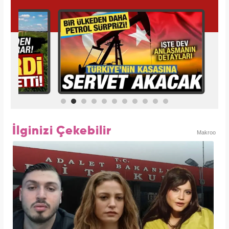
İlginizi Çekebilir
Makroo