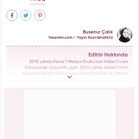
Busenur Çalık
Yasemin.com - Yayın Koordinatörü
Editör Hakkında
2015 yılında Kanal 7 Medya Grubu'nun Haber7.com
bünyesinde stajyerlik yaptı. 2016 yılında Haber7.com
Kurumsal İletişim Sorumlusu olarak mesleğe ilk adımını
atarak sonrasında İçerik Editörü ve Sosyal Medya Uzmanı
olarak görev aldı. 2018 yılında yeni kurulan Yasemin.com
Kadın Sitesinde önce Haber Editörü sonrasında Haber Şefi
olarak görev yaptı. 2021 yılında Yasemin.com'un Yayın
Koordinatörü ve İçerik Sorumluluğu unvanını alarak
çalışmalarına devam ediyor.