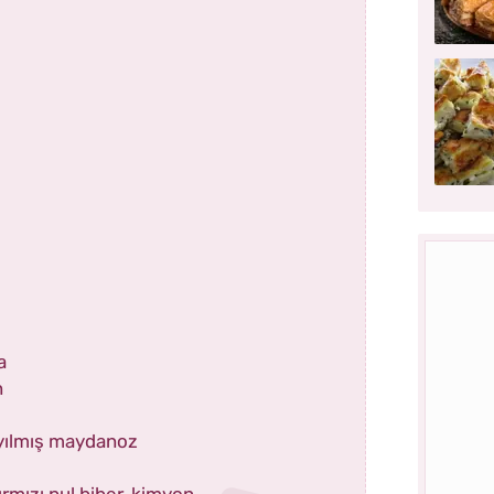
a
n
ıyılmış maydanoz
kırmızı pul biber, kimyon