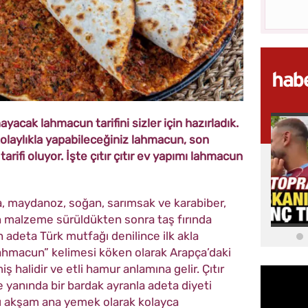
yacak lahmacun tarifini sizler için hazırladık.
kolaylıkla yapabileceğiniz lahmacun, son
arifi oluyor. İşte çıtır çıtır ev yapımı lahmacun
, maydanoz, soğan, sarımsak ve karabiber,
an malzeme sürüldükten sonra taş fırında
 adeta Türk mutfağı denilince ilk akla
“Lahmacun” kelimesi köken olarak Arapça’daki
ş halidir ve etli hamur anlamına gelir. Çıtır
 ve yanında bir bardak ayranla adeta diyeti
 akşam ana yemek olarak kolayca