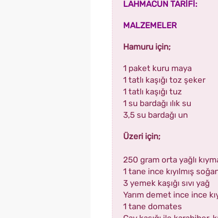
LAHMACUN TARİFİ:
MALZEMELER
Hamuru için;
1 paket kuru maya
1 tatlı kaşığı toz şeker
1 tatlı kaşığı tuz
1 su bardağı ılık su
3,5 su bardağı un
Üzeri için;
250 gram orta yağlı kıym
1 tane ince kıyılmış soğa
3 yemek kaşığı sıvı yağ
Yarım demet ince ince k
1 tane domates
Çay kaşığı ile karabiber, 