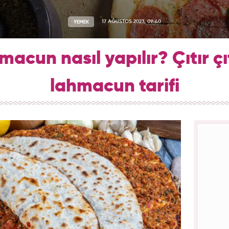
YEMEK
17 AĞUSTOS 2023, 09:40
macun nasıl yapılır? Çıtır çı
lahmacun tarifi