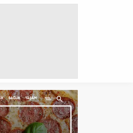
İK
SAĞLIK
YAŞAM