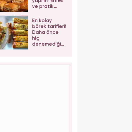
yapılır? Enfes
ve pratik
cevizli
baklava tarifi
En kolay
börek tarifleri!
Daha önce
hiç
denemediğiniz
enfes börek
tarifleri