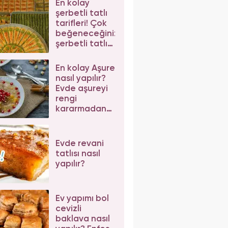
En kolay
şerbetli tatlı
tarifleri! Çok
beğeneceğiniz
şerbetli tatlı
tarifleri
En kolay Aşure
nasıl yapılır?
Evde aşureyi
rengi
kararmadan
pişirmenin püf
noktaları
Evde revani
tatlısı nasıl
yapılır?
Ev yapımı bol
cevizli
baklava nasıl