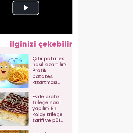
ilginizi çekebilir
Çıtır patates
nasıl kızartılır?
Pratik
patates
kızartması
tarifi
Evde pratik
trileçe nasıl
yapılır? En
kolay trileçe
tarifi ve püf
noktaları