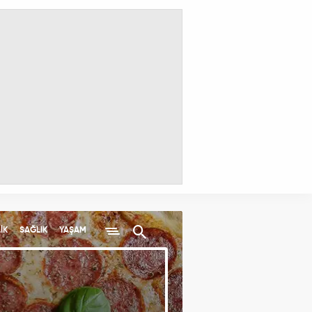
İK
SAĞLIK
YAŞAM