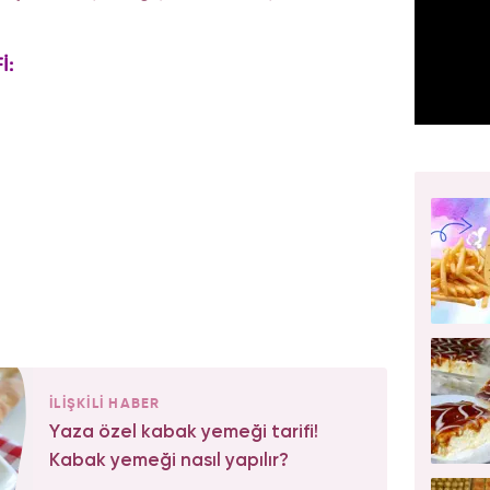
İ:
İLİŞKİLİ HABER
Yaza özel kabak yemeği tarifi!
Kabak yemeği nasıl yapılır?