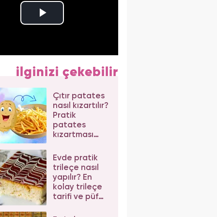
ilginizi çekebilir
Çıtır patates
nasıl kızartılır?
Pratik
patates
kızartması
tarifi
Evde pratik
trileçe nasıl
yapılır? En
kolay trileçe
tarifi ve püf
noktaları