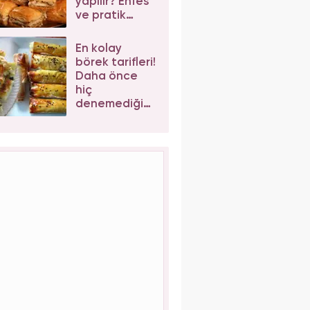
yapılır? Enfes
ve pratik
cevizli
baklava tarifi
En kolay
börek tarifleri!
Daha önce
hiç
denemediğiniz
enfes börek
tarifleri