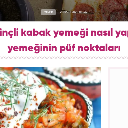
YEMEK
21 MART 2021, 08:44
rinçli kabak yemeği nasıl ya
yemeğinin püf noktaları