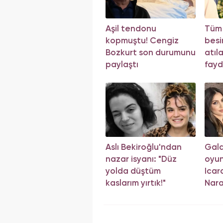
Aşil tendonu
Tüm
kopmuştu! Cengiz
besi
Bozkurt son durumunu
atıl
paylaştı
fayd
Aslı Bekiroğlu'ndan
Gala
nazar isyanı: "Düz
oyu
yolda düştüm
Icar
kaslarım yırtık!"
Nara
dava