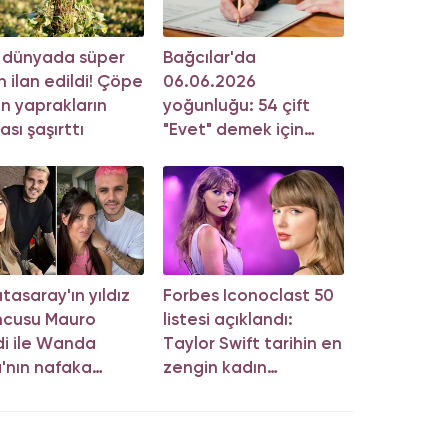
 dünyada süper
Bağcılar'da
n ilan edildi! Çöpe
06.06.2026
an yaprakların
yoğunluğu: 54 çift
ası şaşırttı
"Evet" demek için
sıraya girdi!
tasaray'ın yıldız
Forbes Iconoclast 50
ncusu Mauro
listesi açıklandı:
di ile Wanda
Taylor Swift tarihin en
'nın nafaka
zengin kadın
sında karar çıktı!
müzisyeni oldu!