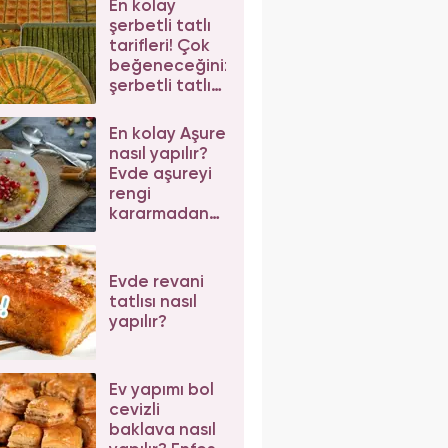
En kolay
şerbetli tatlı
tarifleri! Çok
beğeneceğiniz
şerbetli tatlı
tarifleri
En kolay Aşure
nasıl yapılır?
Evde aşureyi
rengi
kararmadan
pişirmenin püf
noktaları
Evde revani
tatlısı nasıl
yapılır?
Ev yapımı bol
cevizli
baklava nasıl