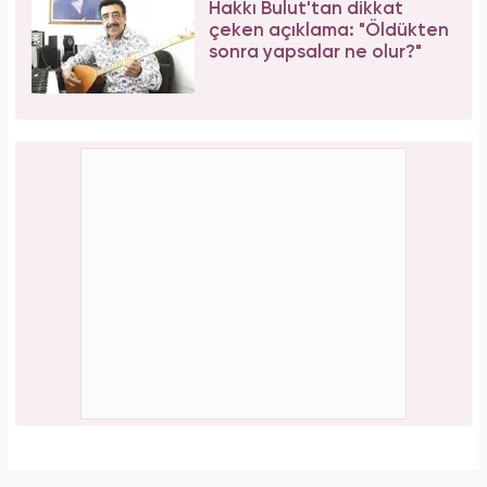
Serenay Sarıkaya, Feyza Civelek ve Blok3
dahil 8 kişinin uyuşturucu test sonucu belli
oldu!
PAYLAŞ
Elif Kocalı
Yasemin.com -
Editör Hakkında
1996 yılında Kocaeli’nde doğdu. İlk, orta ve lise öğrenimini