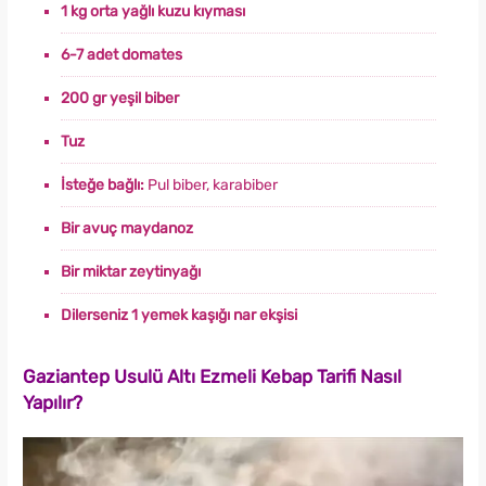
1 kg orta yağlı kuzu kıyması
6-7 adet domates
200 gr yeşil biber
Tuz
İsteğe bağlı:
Pul biber, karabiber
Bir avuç maydanoz
Bir miktar zeytinyağı
Dilerseniz 1 yemek kaşığı nar ekşisi
Gaziantep Usulü Altı Ezmeli Kebap Tarifi Nasıl
Yapılır?