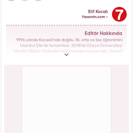
Meclisi karıştırmıştı! Seda Sayan'ın 150 taksi
plakası olduğu iddiasına yanıt geldi