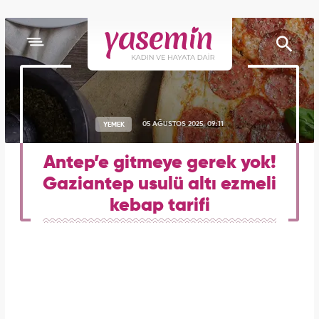
YEMEK
05 AĞUSTOS 2025, 09:11
Antep’e gitmeye gerek yok!
Gaziantep usulü altı ezmeli
kebap tarifi