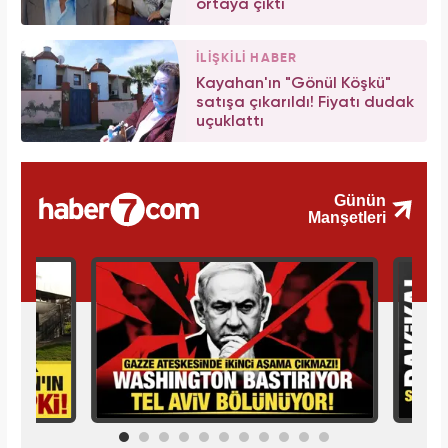
ortaya çıktı
İLİŞKİLİ HABER
Kayahan'ın "Gönül Köşkü"
satışa çıkarıldı! Fiyatı dudak
uçuklattı