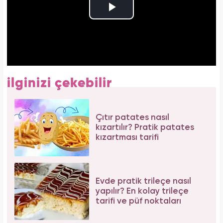
ilginizi çekebilir
Çıtır patates nasıl
kızartılır? Pratik patates
kızartması tarifi
Evde pratik trileçe nasıl
yapılır? En kolay trileçe
tarifi ve püf noktaları