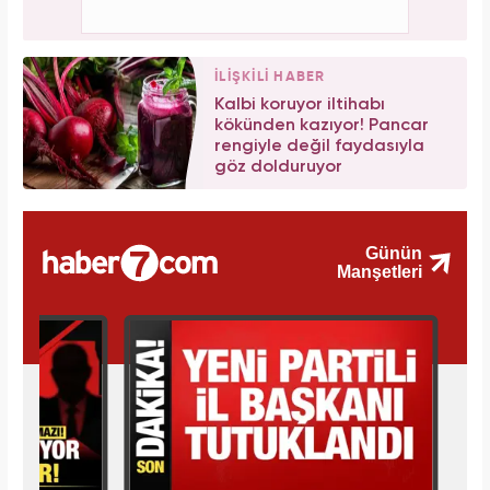
İLİŞKİLİ HABER
Kalbi koruyor iltihabı
kökünden kazıyor! Pancar
rengiyle değil faydasıyla
göz dolduruyor