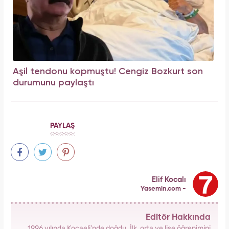
Aşil tendonu kopmuştu! Cengiz Bozkurt son
durumunu paylaştı
PAYLAŞ
Elif Kocalı
Yasemin.com -
Editör Hakkında
1996 yılında Kocaeli’nde doğdu. İlk, orta ve lise öğrenimini