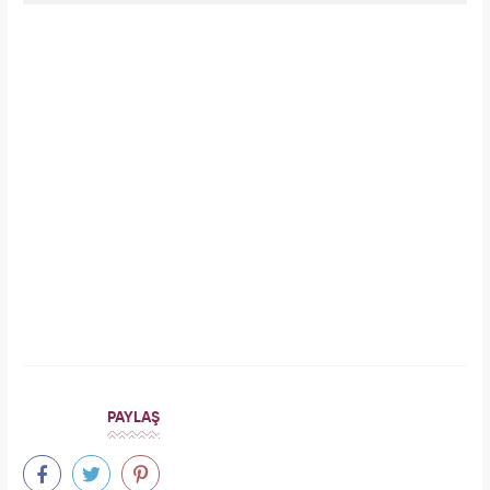
İlginizi Çekebilir
Makroo
Aslı Bekiroğlu'ndan nazar isyanı: "Düz yolda
düştüm kaslarım yırtık!"