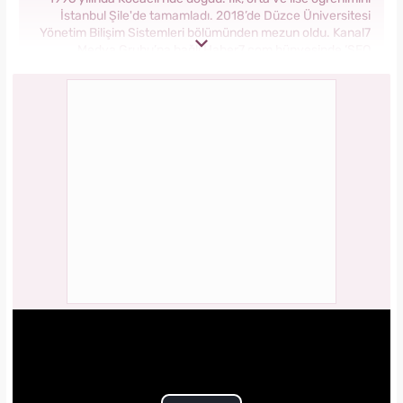
İstanbul Şile'de tamamladı. 2018’de Düzce Üniversitesi
Yönetim Bilişim Sistemleri bölümünden mezun oldu. Kanal7
Medya Grubu’na bağlı Haber7.com bünyesinde ‘SEO
Editörü’ unvanıyla görev yapmaktadır.