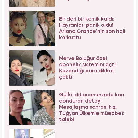
Aşil tendonu kopmuştu! Cengiz Bozkurt son
durumunu paylaştı