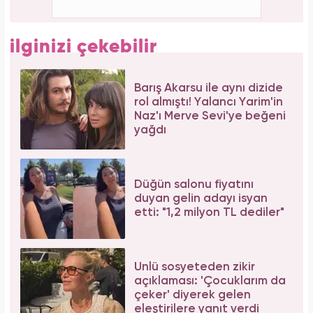
Galatasaray'ın yıldız oyuncusu Mauro Icardi
ile Wanda Nara'nın nafaka davasında karar
çıktı!
İbrahim Tatlıses hastaneye yattığını açıkladı!
Sosyal medyadan peş peşe açıklama