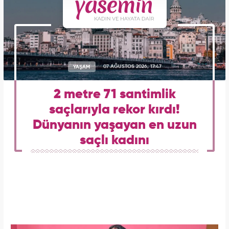
YAŞAM
07 AĞUSTOS 2026, 17:47
2 metre 71 santimlik
saçlarıyla rekor kırdı!
Dünyanın yaşayan en uzun
saçlı kadını