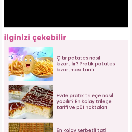
ilginizi çekebilir
Çıtır patates nasıl
kızartılır? Pratik patates
kızartması tarifi
Evde pratik trileçe nasıl
yapılır? En kolay trileçe
tarifi ve püf noktaları
En kolay şerbetli tatlı