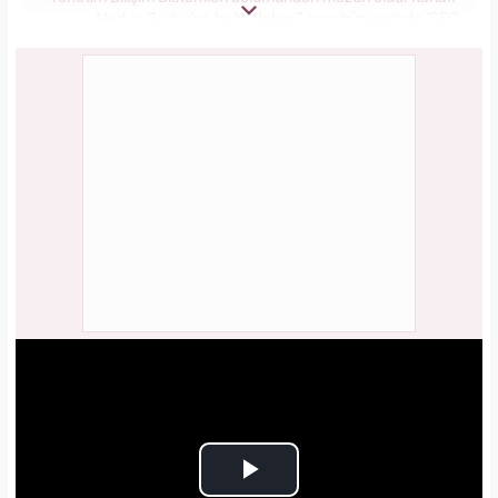
Medya Grubu’na bağlı Haber7.com bünyesinde ‘SEO
Editörü’ unvanıyla görev yapmaktadır.