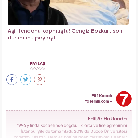
Aşil tendonu kopmuştu! Cengiz Bozkurt son
durumunu paylaştı
PAYLAŞ
Elif Kocalı
Yasemin.com -
Editör Hakkında
1996 yılında Kocaeli’nde doğdu. İlk, orta ve lise öğrenimini
İstanbul Şile'de tamamladı. 2018’de Düzce Üniversitesi
Yönetim Bilişim Sistemleri bölümünden mezun oldu. Kanal7