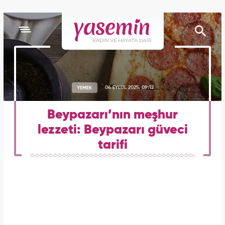
YEMEK
04 EYLÜL 2025, 09:12
Beypazarı’nın meşhur
lezzeti: Beypazarı güveci
tarifi