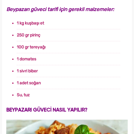
Beypazarı güveci tarifi için gerekli malzemeler:
1 kg kuşbaşı et
250 gr pirinç
100 gr tereyağı
1 domates
1 sivri biber
1 adet soğan
Su, tuz
BEYPAZARI GÜVECİ NASIL YAPILIR?