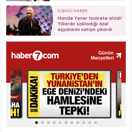
İLİŞKİLİ HABER
Hande Yener ticarete atıldı!
Yıllardır sakladığı özel
eşyalarını satışa çıkardı