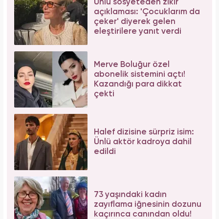
Ünlü sosyeteden zikir
açıklaması: 'Çocuklarım da
çeker' diyerek gelen
eleştirilere yanıt verdi
Merve Boluğur özel
abonelik sistemini açtı!
Kazandığı para dikkat
çekti
Halef dizisine sürpriz isim:
Ünlü aktör kadroya dahil
edildi
73 yaşındaki kadın
zayıflama iğnesinin dozunu
kaçırınca canından oldu!